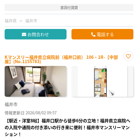
家具付賃貸
福井県
福井市
お問合わせ
電話する
Kマンスリー福井県立病院前（福井口前） 106・1R-【中部
屋】(No.1155783)
お気
に入
り登
録
福井市
情報更新日 2026/08/02 09:57
【駅近・洋室8帖】福井口駅から徒歩6分の立地！福井県立病院へ
の入院や通院の付き添いの行き来に便利！福井市マンスリーマン
ション！