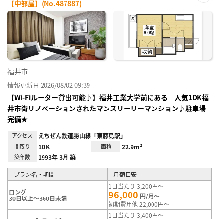
【中部屋】(No.487887)
お気
に入
り登
録
福井市
情報更新日 2026/08/02 09:39
【Wi-Fiルーター貸出可能♪】福井工業大学前にある 人気1DK福
井市街リノベーションされたマンスリーリーマンション♪駐車場
完備★
アクセス
えちぜん鉄道勝山線「東藤島駅」
間取り
1DK
面積
22.9m²
築年数
1993年 3月 築
プラン名・期間
月額目安
1日当たり 3,200円～
ロング
96,000
円/月～
30日以上～360日未満
初期費用他 22,000円～
1日当たり 3,400円～