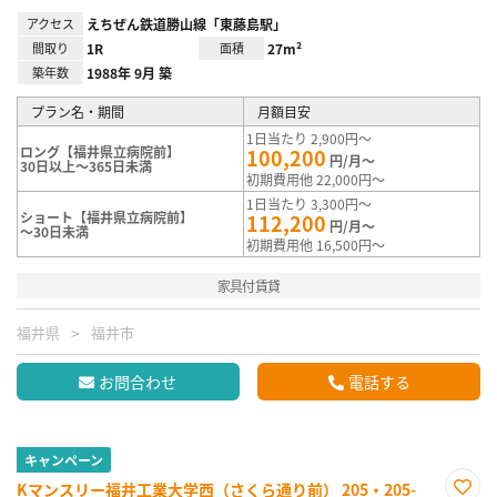
アクセス
えちぜん鉄道勝山線「東藤島駅」
間取り
1R
面積
27m²
築年数
1988年 9月 築
プラン名・期間
月額目安
1日当たり 2,900円～
ロング【福井県立病院前】
100,200
円/月～
30日以上～365日未満
初期費用他 22,000円～
1日当たり 3,300円～
ショート【福井県立病院前】
112,200
円/月～
～30日未満
初期費用他 16,500円～
家具付賃貸
福井県
福井市
お問合わせ
電話する
キャンペーン
Kマンスリー福井工業大学西（さくら通り前） 205・205-