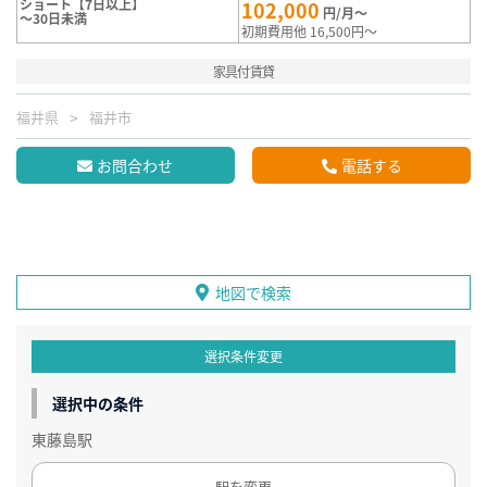
ショート【7日以上】
102,000
円/月～
～30日未満
初期費用他 16,500円～
家具付賃貸
福井県
福井市
お問合わせ
電話する
地図で検索
選択条件変更
選択中の条件
東藤島駅
駅を変更