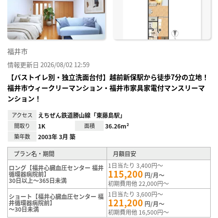
り登
録
福井市
情報更新日 2026/08/02 12:59
【バストイレ別・独立洗面台付】越前新保駅から徒歩7分の立地！
福井市ウィークリーマンション・福井市家具家電付マンスリーマ
ンション！
アクセス
えちぜん鉄道勝山線「東藤島駅」
間取り
1K
面積
36.26m²
築年数
2003年 3月 築
プラン名・期間
月額目安
1日当たり 3,400円～
ロング【福井心臓血圧センター 福井
115,200
循環器病院前】
円/月～
30日以上～365日未満
初期費用他 22,000円～
1日当たり 3,600円～
ショート【福井心臓血圧センター 福
121,200
井循環器病院前】
円/月～
～30日未満
初期費用他 16,500円～