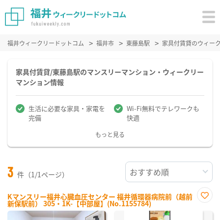
福井ウィークリードットコム
福井市
東藤島駅
家具付賃貸のウィー
家具付賃貸/東藤島駅のマンスリーマンション・ウィークリー
マンション情報
生活に必要な家具・家電を
Wi-Fi無料でテレワークも
完備
快適
もっと見る
3
件（1/1ページ）
Kマンスリー福井心臓血圧センター 福井循環器病院前（越前
新保駅前） 305・1K-【中部屋】(No.1155784)
お気
に入