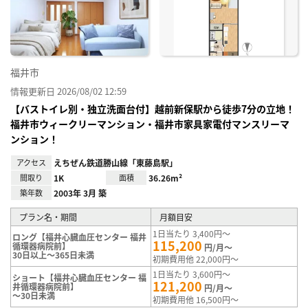
り登
録
福井市
情報更新日 2026/08/02 12:59
【バストイレ別・独立洗面台付】越前新保駅から徒歩7分の立地！
福井市ウィークリーマンション・福井市家具家電付マンスリーマ
ンション！
アクセス
えちぜん鉄道勝山線「東藤島駅」
間取り
1K
面積
36.26m²
築年数
2003年 3月 築
プラン名・期間
月額目安
1日当たり 3,400円～
ロング【福井心臓血圧センター 福井
115,200
循環器病院前】
円/月～
30日以上～365日未満
初期費用他 22,000円～
1日当たり 3,600円～
ショート【福井心臓血圧センター 福
121,200
井循環器病院前】
円/月～
～30日未満
初期費用他 16,500円～