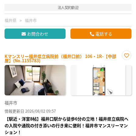
法人契約歓迎
福井県
福井市
お問合わせ
電話する
Kマンスリー福井県立病院前（福井口前） 106・1R-【中部
屋】(No.1155783)
お気
に入
り登
録
福井市
情報更新日 2026/08/02 09:57
【駅近・洋室8帖】福井口駅から徒歩6分の立地！福井県立病院へ
の入院や通院の付き添いの行き来に便利！福井市マンスリーマン
ション！