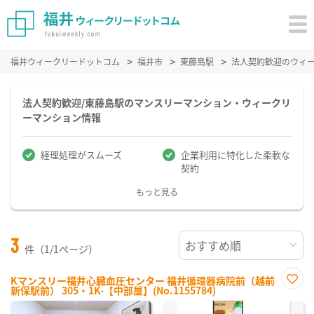
福井ウィークリードットコム
福井市
東藤島駅
法人契約歓迎のウィ
法人契約歓迎/東藤島駅のマンスリーマンション・ウィークリ
ーマンション情報
経理処理がスムーズ
企業利用に特化した柔軟な
契約
もっと見る
3
件（1/1ページ）
Kマンスリー福井心臓血圧センター 福井循環器病院前（越前
新保駅前） 305・1K-【中部屋】(No.1155784)
お気
に入