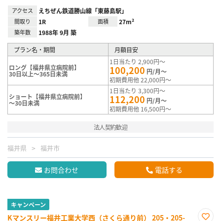
アクセス
えちぜん鉄道勝山線「東藤島駅」
間取り
1R
面積
27m²
築年数
1988年 9月 築
プラン名・期間
月額目安
1日当たり 2,900円～
ロング【福井県立病院前】
100,200
円/月～
30日以上～365日未満
初期費用他 22,000円～
1日当たり 3,300円～
ショート【福井県立病院前】
112,200
円/月～
～30日未満
初期費用他 16,500円～
法人契約歓迎
福井県
福井市
お問合わせ
電話する
キャンペーン
Kマンスリー福井工業大学西（さくら通り前） 205・205-