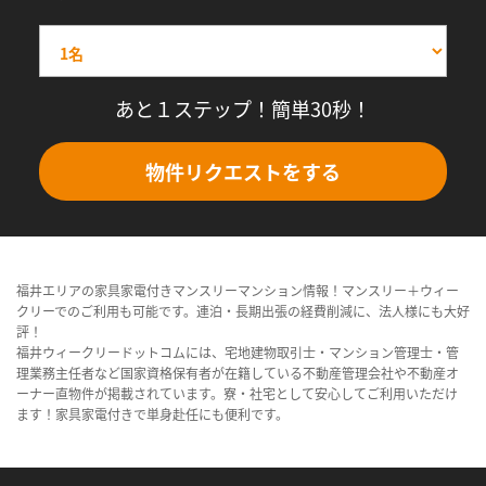
あと１ステップ！簡単30秒！
物件リクエストをする
福井エリアの家具家電付きマンスリーマンション情報！マンスリー＋ウィー
クリーでのご利用も可能です。連泊・長期出張の経費削減に、法人様にも大好
評！
福井ウィークリードットコムには、宅地建物取引士・マンション管理士・管
理業務主任者など国家資格保有者が在籍している不動産管理会社や不動産オ
ーナー直物件が掲載されています。寮・社宅として安心してご利用いただけ
ます！家具家電付きで単身赴任にも便利です。