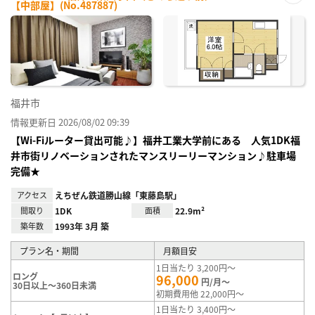
【中部屋】(No.487887)
お気
に入
り登
録
福井市
情報更新日 2026/08/02 09:39
【Wi-Fiルーター貸出可能♪】福井工業大学前にある 人気1DK福
井市街リノベーションされたマンスリーリーマンション♪駐車場
完備★
アクセス
えちぜん鉄道勝山線「東藤島駅」
間取り
1DK
面積
22.9m²
築年数
1993年 3月 築
プラン名・期間
月額目安
1日当たり 3,200円～
ロング
96,000
円/月～
30日以上～360日未満
初期費用他 22,000円～
1日当たり 3,400円～