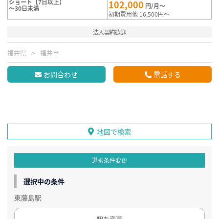
ショート【7日以上】
102,000
円/月～
～30日未満
初期費用他 16,500円～
法人契約歓迎
福井県
福井市
お問合わせ
電話する
地図で検索
選択条件変更
選択中の条件
東藤島駅
駅を変更