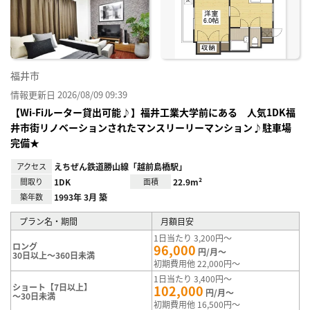
り登
録
福井市
情報更新日 2026/08/09 09:39
【Wi-Fiルーター貸出可能♪】福井工業大学前にある 人気1DK福
井市街リノベーションされたマンスリーリーマンション♪駐車場
完備★
アクセス
えちぜん鉄道勝山線「越前島橋駅」
間取り
1DK
面積
22.9m²
築年数
1993年 3月 築
プラン名・期間
月額目安
1日当たり 3,200円～
ロング
96,000
円/月～
30日以上～360日未満
初期費用他 22,000円～
1日当たり 3,400円～
ショート【7日以上】
102,000
円/月～
～30日未満
初期費用他 16,500円～