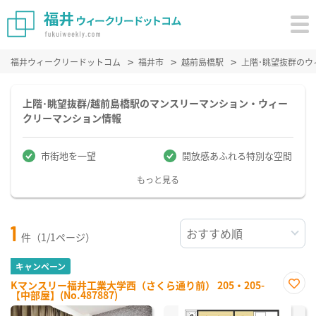
福井ウィークリードットコム
福井市
越前島橋駅
上階･眺望抜群の
上階･眺望抜群/越前島橋駅のマンスリーマンション・ウィー
クリーマンション情報
市街地を一望
開放感あふれる特別な空間
もっと見る
1
件（1/1ページ）
キャンペーン
Kマンスリー福井工業大学西（さくら通り前） 205・205-
【中部屋】(No.487887)
お気
に入