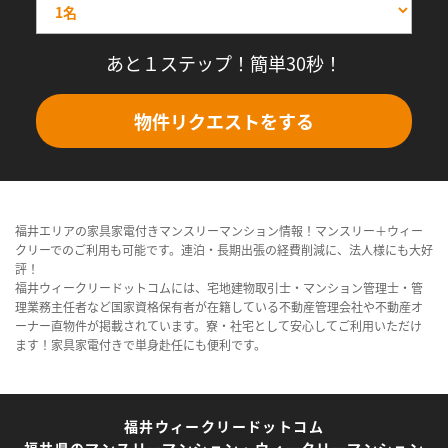
あと１ステップ！簡単30秒！
物件リクエストをする
福井エリアの家具家電付きマンスリーマンション情報！マンスリー＋ウィー
クリーでのご利用も可能です。連泊・長期出張の経費削減に、法人様にも大好
評！
福井ウィークリードットコムには、宅地建物取引士・マンション管理士・管
理業務主任者など国家資格保有者が在籍している不動産管理会社や不動産オ
ーナー直物件が掲載されています。寮・社宅として安心してご利用いただけ
ます！家具家電付きで単身赴任にも便利です。
福井ウィークリードットコム
福井県のマンスリーマンション・ウィークリーマンション