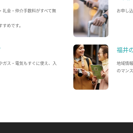
・礼金・仲介手数料がすべて無
お申し
すすめです。
て
福井
やガス・電気もすぐに使え、入
地域情
のマン