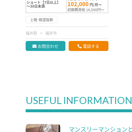
ショート【7日以上】
102,000
円/月～
～30日未満
初期費用他 16,500円～
上階･眺望抜群
福井県
福井市
お問合わせ
電話する
USEFUL INFORMATIO
マンスリーマンション