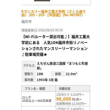
Kマンスリー福井工業大学西（さくら通り
前） 205・205-【中部屋】(No.487887)
福井市
情報更新日 2026/08/02 09:39
【Wi-Fiルーター貸出可能♪】福井工業大
学前にある 人気1DK福井市街リノベー
ションされたマンスリーリーマンション
♪駐車場完備★
えちぜん鉄道三国線「まつもと町屋
アクセス
駅」
1DK
22.9m²
間取り
面積
1993年 3月 築
築年数
プラン名・期間
月額目安
1日当たり 3,200円～
ロング
96,000
円/月～
30日以上～360日未満
初期費用他 22,000円～
1日当たり 3,400円～