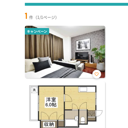
1
件（1/1ページ）
キャンペーン
お気
に入
り登
録