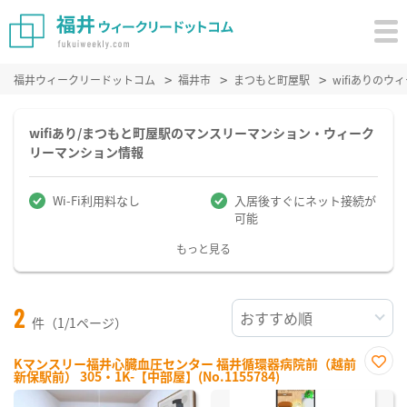
福井ウィークリードットコム
福井市
まつもと町屋駅
wifiありの
wifiあり/まつもと町屋駅のマンスリーマンション・ウィーク
リーマンション情報
Wi-Fi利用料なし
入居後すぐにネット接続が
可能
もっと見る
2
件（1/1ページ）
Kマンスリー福井心臓血圧センター 福井循環器病院前（越前
新保駅前） 305・1K-【中部屋】(No.1155784)
お気
に入