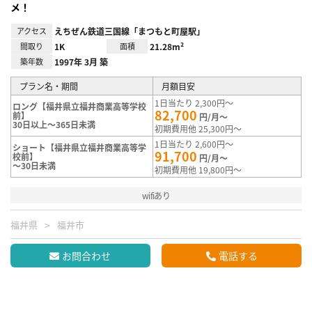
メ！
アクセス
えちぜん鉄道三国線「まつもと町屋駅」
間取り
1K
面積
21.28m²
築年数
1997年 3月 築
プラン名・期間
月額目安
1日当たり 2,300円～
ロング【福井県立福井商業高等学校
82,700
前】
円/月～
30日以上～365日未満
初期費用他 25,300円～
1日当たり 2,600円～
ショート【福井県立福井商業高等学
91,700
校前】
円/月～
～30日未満
初期費用他 19,800円～
wifiあり
福井県
福井市
お問合わせ
電話する