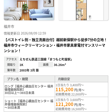
り登
録
福井市
情報更新日 2026/08/09 12:59
【バストイレ別・独立洗面台付】越前新保駅から徒歩7分の立地！
福井市ウィークリーマンション・福井市家具家電付マンスリーマ
ンション！
アクセス
えちぜん鉄道三国線「まつもと町屋駅」
間取り
1K
面積
36.26m²
築年数
2003年 3月 築
プラン名・期間
月額目安
1日当たり 3,400円～
ロング【福井心臓血圧センター 福井
115,200
循環器病院前】
円/月～
30日以上～365日未満
初期費用他 22,000円～
1日当たり 3,600円～
ショート【福井心臓血圧センター 福
121,200
井循環器病院前】
円/月～
～30日未満
初期費用他 16,500円～