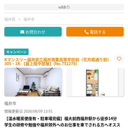
wifiあり
福井県
福井市
お問合わせ
電話する
キャンペーン
Kマンスリー福井県立福井商業高等学校前（花月橋通り前）
305・1K-【最上階中部屋】(No.751276)
お気
に入
り登
録
福井市
情報更新日 2026/08/09 13:01
【温水暖房便座有・駐車場完備】福大前西福井駅から徒歩14分
学生の研修や勉強や福井郊外へのお仕事を車でされる方へオスス