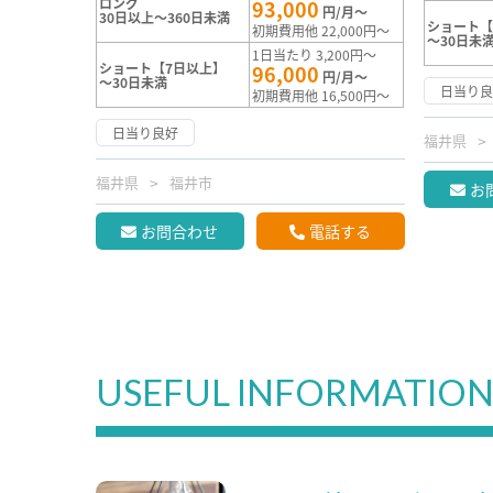
ロング
93,000
円/月～
30日以上～360日未満
ショート【
初期費用他 22,000円～
～30日未
1日当たり 3,200円～
ショート【7日以上】
96,000
円/月～
～30日未満
日当り
初期費用他 16,500円～
日当り良好
福井県
福井県
福井市
お
お問合わせ
電話する
USEFUL INFORMATIO