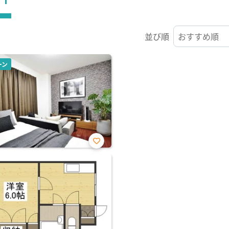
並び順
ーン
お気
に入
り登
録