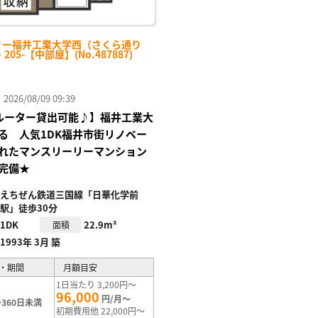
リー福井工業大学西（さくら通り
・205-【中部屋】(No.487887)
26/08/09 09:39
Fiルーター貸出可能♪】福井工業大
る 人気1DK福井市街リノベー
れたマンスリーリーマンション
完備★
えちぜん鉄道三国線「日華化学前
駅」徒歩30分
1DK
22.9m²
面積
1993年 3月 築
・期間
月額目安
1日当たり 3,200円～
96,000
円/月～
360日未満
初期費用他 22,000円～