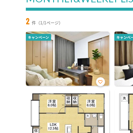
2
件（1/1ページ）
キャンペーン
キャンペ
お気
に入
り登
録