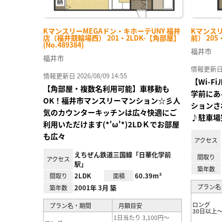
KマンスリーMEGAドン・キホーテUNY 福井
Kマンス
店（福井競輪場西） 201・2LDK-【角部屋】
前） 205
(No.489384)
福井市
福井市
情報更新日 20
情報更新日 2026/08/09 14:55
【Wi-
【角部屋・複数名利用可能】車移動も
学前にあ
OK！福井市マンスリーマンション☆彡人
ションさ
気のカウンターキッチンは広々快適にご
♪駐車場
利用いただけます(*'ω'*)2LDＫでお部屋
も広々
アクセス
えちぜん鉄道三国線「日華化学前
間取り
アクセス
駅」
築年数
2LDK
60.39m²
間取り
面積
プラン名
2001年 3月 築
築年数
ロング
プラン名・期間
月額目安
30日以上～
1日当たり 3,100円～