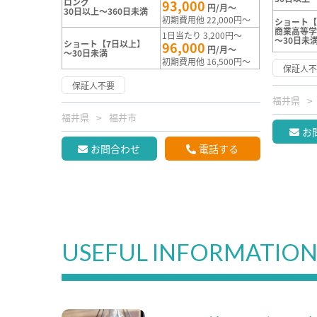
ロング
93,000
円/月～
30日以上～360日未満
初期費用他 22,000円～
ショート
商業高等
1日当たり 3,200円～
～30日未
ショート【7日以上】
96,000
円/月～
～30日未満
初期費用他 16,500円～
保証人
保証人不要
福井県
福井県
福井市
お
お問合わせ
電話する
USEFUL INFORMATIO