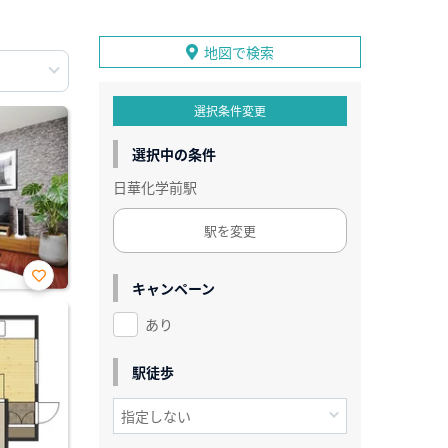
地図で検索
選択条件変更
選択中の条件
日華化学前駅
駅を変更
キャンペーン
お気
に入
あり
り登
録
駅徒歩