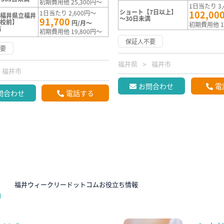
初期費用他 25,300円～
1日当たり 3,
ショート【7日以上】
102,00
1日当たり 2,600円～
【福井県立福井
～30日未満
91,700
学校前】
円/月～
初期費用他 1
満
初期費用他 19,800円～
保証人不要
不要
福井県
福井市
福井市
お問合わせ
電
問合わせ
電話する
N
福井ウィークリードットコムお役立ち情報