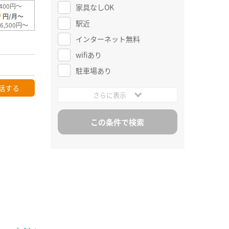
400円～
家具なしOK
0
円/月～
駅近
6,500円～
インターネット無料
wifiあり
駐車場あり
話する
さらに表示