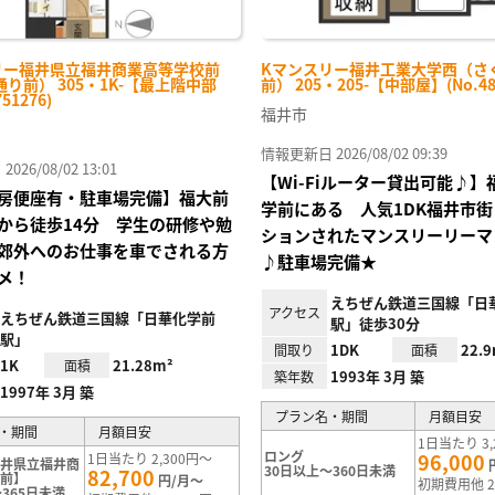
リー福井県立福井商業高等学校前
Kマンスリー福井工業大学西（さ
り前） 305・1K-【最上階中部
前） 205・205-【中部屋】(No.48
51276)
福井市
情報更新日 2026/08/02 09:39
26/08/02 13:01
【Wi-Fiルーター貸出可能♪
房便座有・駐車場完備】福大前
学前にある 人気1DK福井市
から徒歩14分 学生の研修や勉
ションされたマンスリーリーマ
郊外へのお仕事を車でされる方
♪駐車場完備★
メ！
えちぜん鉄道三国線「日
アクセス
えちぜん鉄道三国線「日華化学前
駅」徒歩30分
駅」
1DK
22.
間取り
面積
1K
21.28m²
面積
1993年 3月 築
築年数
1997年 3月 築
プラン名・期間
月額目安
・期間
月額目安
1日当たり 3,
ロング
96,000
1日当たり 2,300円～
福井県立福井商
30日以上～360日未満
82,700
校前】
円/月～
初期費用他 2
365日未満