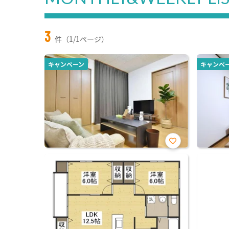
3
件（1/1ページ）
キャンペーン
キャンペ
お気
に入
り登
録