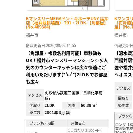
KマンスリーMEGAドン・キホーテUNY 福井
Kマンス
店（福井競輪場西） 201・2LDK-【角部屋】
（花月橋通
(No.489384)
屋】(No.7
福井市
福井市
情報更新日 2026/08/02 14:55
情報更新日 20
【角部屋・複数名利用可能】車移動も
【温水暖
OK！福井市マンスリーマンション☆彡人
西福井駅
気のカウンターキッチンは広々快適にご
強や福井
利用いただけます(*'ω'*)2LDＫでお部屋
へオスス
も広々
アクセス
えちぜん鉄道三国線「日華化学前
アクセス
駅」
間取り
2LDK
60.39m²
間取り
面積
築年数
2001年 3月 築
築年数
プラン名
プラン名・期間
月額目安
ロング【
業高等学
1日当たり 3,100円～
30日以上～