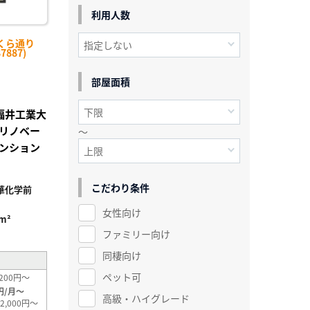
利用人数
くら通り
7887)
部屋面積
】福井工業大
街リノベー
～
ンション
こだわり条件
華化学前
女性向け
9m²
ファミリー向け
同棲向け
ペット可
200円～
円/月～
高級・ハイグレード
2,000円～