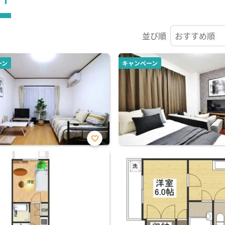
並び順
ーン
キャンペーン
お気
に入
り登
録