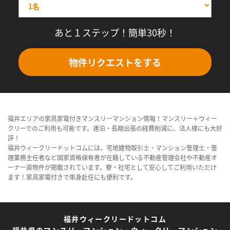
あと１ステップ！簡単30秒！
物件リクエストをする
福井エリアの家具家電付きマンスリーマンション情報！マンスリー＋ウィー
クリーでのご利用も可能です。連泊・長期出張の経費削減に、法人様にも大好
評！
福井ウィークリードットコムには、宅地建物取引士・マンション管理士・管
理業務主任者など国家資格保有者が在籍している不動産管理会社や不動産オ
ーナー直物件が掲載されています。寮・社宅として安心してご利用いただけ
ます！家具家電付きで単身赴任にも便利です。
福井ウィークリードットコム
福井県のマンスリーマンション・ウィークリーマンション