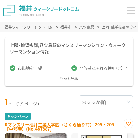
福井ウィークリードットコム
福井市
八ツ島駅
上階･眺望抜群のウィ
上階･眺望抜群/八ツ島駅のマンスリーマンション・ウィーク
リーマンション情報
市街地を一望
開放感あふれる特別な空間
もっと見る
1
件（1/1ページ）
キャンペーン
Kマンスリー福井工業大学西（さくら通り前） 205・205-
【中部屋】(No.487887)
お気
に入