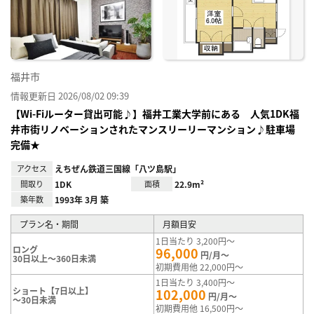
り登
録
福井市
情報更新日 2026/08/02 09:39
【Wi-Fiルーター貸出可能♪】福井工業大学前にある 人気1DK福
井市街リノベーションされたマンスリーリーマンション♪駐車場
完備★
アクセス
えちぜん鉄道三国線「八ツ島駅」
間取り
1DK
面積
22.9m²
築年数
1993年 3月 築
プラン名・期間
月額目安
1日当たり 3,200円～
ロング
96,000
円/月～
30日以上～360日未満
初期費用他 22,000円～
1日当たり 3,400円～
ショート【7日以上】
102,000
円/月～
～30日未満
初期費用他 16,500円～