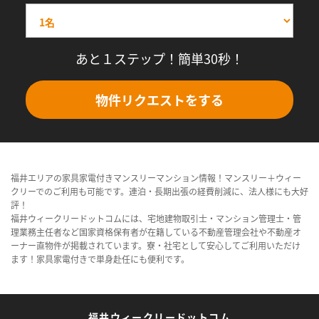
あと１ステップ！簡単30秒！
物件リクエストをする
福井エリアの家具家電付きマンスリーマンション情報！マンスリー＋ウィー
クリーでのご利用も可能です。連泊・長期出張の経費削減に、法人様にも大好
評！
福井ウィークリードットコムには、宅地建物取引士・マンション管理士・管
理業務主任者など国家資格保有者が在籍している不動産管理会社や不動産オ
ーナー直物件が掲載されています。寮・社宅として安心してご利用いただけ
ます！家具家電付きで単身赴任にも便利です。
福井ウィークリードットコム