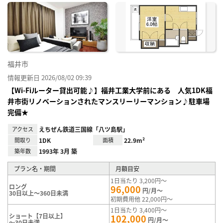
に入
り登
録
福井市
情報更新日 2026/08/02 09:39
【Wi-Fiルーター貸出可能♪】福井工業大学前にある 人気1DK福
井市街リノベーションされたマンスリーリーマンション♪駐車場
完備★
アクセス
えちぜん鉄道三国線「八ツ島駅」
間取り
1DK
面積
22.9m²
築年数
1993年 3月 築
プラン名・期間
月額目安
1日当たり 3,200円～
ロング
96,000
円/月～
30日以上～360日未満
初期費用他 22,000円～
1日当たり 3,400円～
ショート【7日以上】
102,000
円/月～
～30日未満