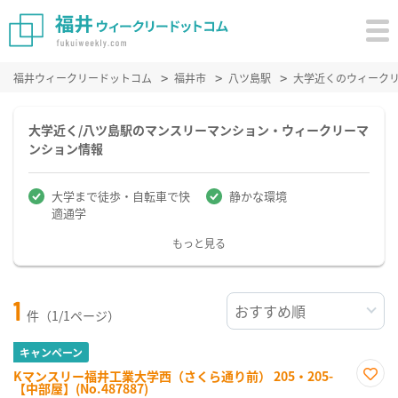
福井ウィークリードットコム
福井市
八ツ島駅
大学近くのウィーク
大学近く/八ツ島駅のマンスリーマンション・ウィークリーマ
ンション情報
大学まで徒歩・自転車で快
静かな環境
適通学
もっと見る
1
件（1/1ページ）
キャンペーン
Kマンスリー福井工業大学西（さくら通り前） 205・205-
【中部屋】(No.487887)
お気