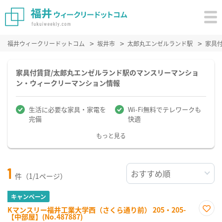
福井ウィークリードットコム
坂井市
太郎丸エンゼルランド駅
家具
家具付賃貸/太郎丸エンゼルランド駅のマンスリーマンショ
ン・ウィークリーマンション情報
生活に必要な家具・家電を
Wi-Fi無料でテレワークも
完備
快適
もっと見る
1
件（1/1ページ）
キャンペーン
Kマンスリー福井工業大学西（さくら通り前） 205・205-
【中部屋】(No.487887)
お気