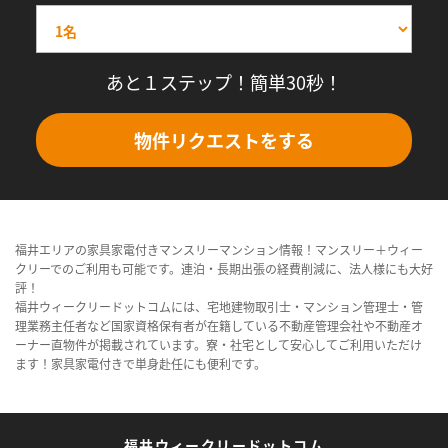
あと１ステップ！簡単30秒！
物件リクエストをする
福井エリアの家具家電付きマンスリーマンション情報！マンスリー＋ウィー
クリーでのご利用も可能です。連泊・長期出張の経費削減に、法人様にも大好
評！
福井ウィークリードットコムには、宅地建物取引士・マンション管理士・管
理業務主任者など国家資格保有者が在籍している不動産管理会社や不動産オ
ーナー直物件が掲載されています。寮・社宅として安心してご利用いただけ
ます！家具家電付きで単身赴任にも便利です。
福井ウィークリードットコム