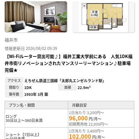
に入
り登
録
福井市
情報更新日 2026/08/02 09:39
【Wi-Fiルーター貸出可能♪】福井工業大学前にある 人気1DK福
井市街リノベーションされたマンスリーリーマンション♪駐車場
完備★
アクセス
えちぜん鉄道三国線「太郎丸エンゼルランド駅」
間取り
1DK
面積
22.9m²
築年数
1993年 3月 築
プラン名・期間
月額目安
1日当たり 3,200円～
ロング
96,000
円/月～
30日以上～360日未満
初期費用他 22,000円～
1日当たり 3,400円～
ショート【7日以上】
102,000
円/月～
～30日未満