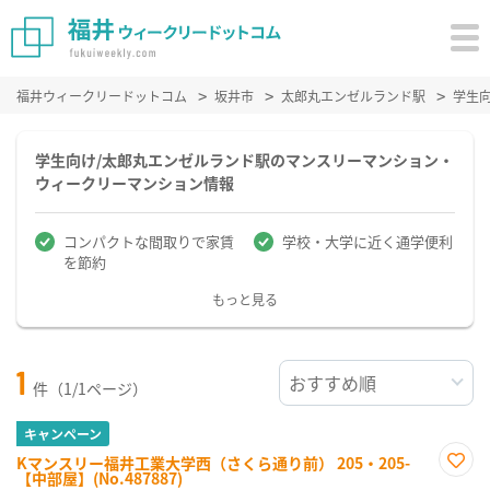
福井ウィークリードットコム
坂井市
太郎丸エンゼルランド駅
学生
学生向け/太郎丸エンゼルランド駅のマンスリーマンション・
ウィークリーマンション情報
コンパクトな間取りで家賃
学校・大学に近く通学便利
を節約
もっと見る
1
件（1/1ページ）
キャンペーン
Kマンスリー福井工業大学西（さくら通り前） 205・205-
【中部屋】(No.487887)
お気