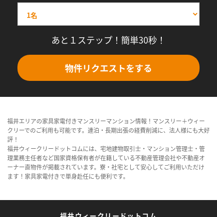
あと１ステップ！簡単30秒！
物件リクエストをする
福井エリアの家具家電付きマンスリーマンション情報！マンスリー＋ウィー
クリーでのご利用も可能です。連泊・長期出張の経費削減に、法人様にも大好
評！
福井ウィークリードットコムには、宅地建物取引士・マンション管理士・管
理業務主任者など国家資格保有者が在籍している不動産管理会社や不動産オ
ーナー直物件が掲載されています。寮・社宅として安心してご利用いただけ
ます！家具家電付きで単身赴任にも便利です。
福井ウィークリードットコム