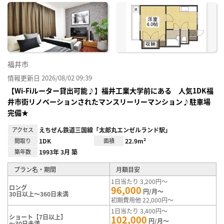
に入
り登
録
福井市
情報更新日 2026/08/02 09:39
【Wi-Fiルーター貸出可能♪】福井工業大学前にある 人気1DK福
井市街リノベーションされたマンスリーリーマンション♪駐車場
完備★
アクセス
えちぜん鉄道三国線「太郎丸エンゼルランド駅」
間取り
1DK
面積
22.9m²
築年数
1993年 3月 築
プラン名・期間
月額目安
1日当たり 3,200円～
ロング
96,000
円/月～
30日以上～360日未満
初期費用他 22,000円～
1日当たり 3,400円～
ショート【7日以上】
102,000
円/月～
～30日未満