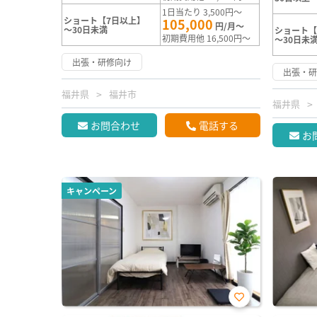
1日当たり 3,500円～
ショート【7日以上】
105,000
円/月～
～30日未満
ショート【
初期費用他 16,500円～
～30日未
出張・研修向け
出張・
福井県
福井市
福井県
お問合わせ
電話する
お
キャンペーン
お気