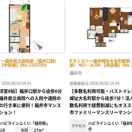
に入
り登
録
リー福井県立病院前（福井口前）
Kマンスリー福井城址大名町駅前
-【中部屋】(No.1155783)
前） 403・2LDK-【角部屋】(No.1
福井市
26/08/02 09:57
情報更新日 2026/08/02 15:24
洋室8帖】福井口駅から徒歩6分
【多数名利用可能・バストイレ
福井県立病院への入院や通院の
城址大名町駅から徒歩7分！法
の行き来に便利！福井市マンス
数名利用で経費削減にもオスス
ション！
市ファミリーマンスリーマンシ
ハピラインふくい「福井駅」
ハピラインふくい「福井駅
アクセス
分
1R
27m²
面積