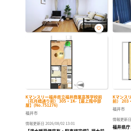
お気
に入
り登
録
Kマンスリー福井県立福井商業高等学校前
Kマンス
（花月橋通り前） 305・1K-【最上階中部
前） 203
屋】(No.751276)
福井市
福井市
情報更新日 20
情報更新日 2026/08/02 13:01
福井県庁
【温水暖房便座有・駐車場完備】福大前