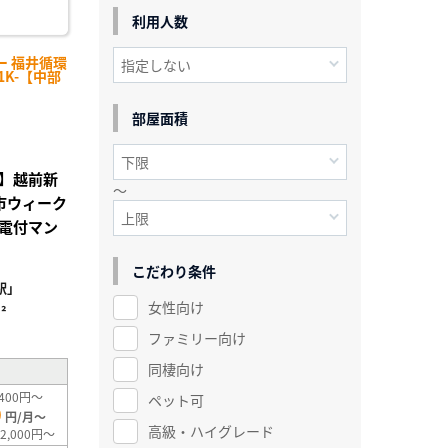
利用人数
ー 福井循環
1K-【中部
部屋面積
】越前新
～
市ウィーク
電付マン
こだわり条件
駅」
女性向け
²
ファミリー向け
同棲向け
400円～
ペット可
0
円/月～
高級・ハイグレード
2,000円～