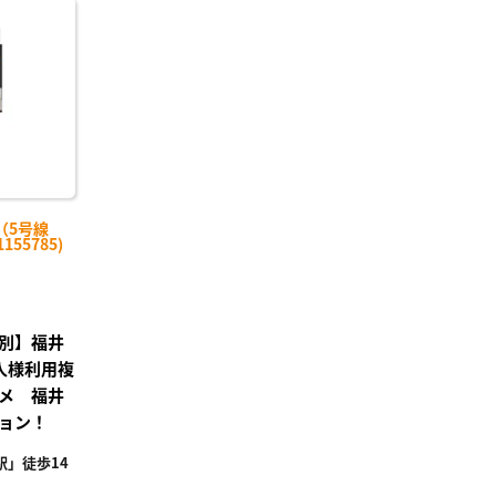
に入
り登
録
（5号線
155785)
別】福井
人様利用複
メ 福井
ョン！
」徒歩14