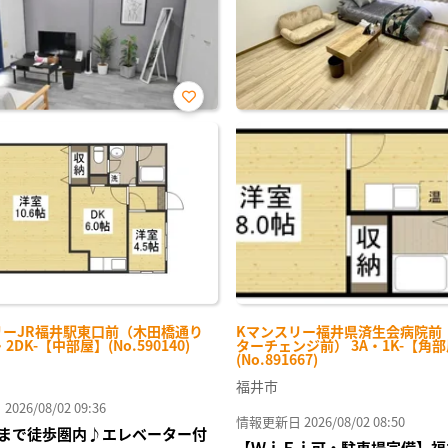
お気
に入
り登
録
リーJR福井駅東口前（木田橋通り
Kマンスリー福井県済生会病院前
・2DK-【中部屋】(No.590140)
ターチェンジ前） 3A・1K-【角
(No.891667)
福井市
26/08/02 09:36
情報更新日 2026/08/02 08:50
まで徒歩圏内♪エレベーター付
【ＷｉＦｉ可・駐車場完備】福