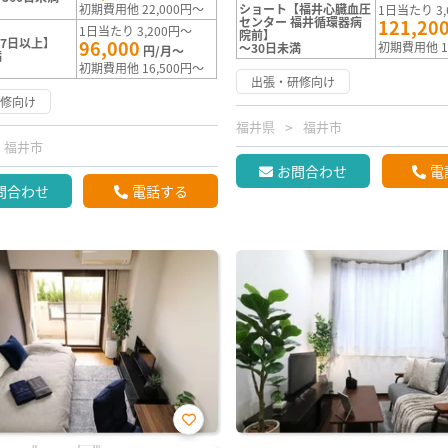
初期費用他 22,000円～
ショート【福井心臓血圧
1日当たり 3,
センター 福井循環器病
121,20
1日当たり 3,200円～
院前】
7日以上】
96,000
初期費用他 1
～30日未満
円/月～
満
初期費用他 16,500円～
出張・研修向け
研修向け
福井県
福井市
福井市
お問合わせ
電
問合わせ
電話する
お気