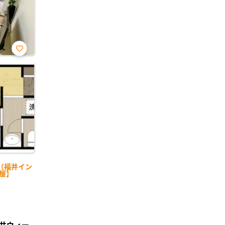
お気
に入
り登
録
（福井イン
部屋】
井ウィー