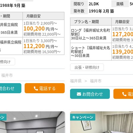
2LDK
5
間取り
面積
1988年 9月 築
1991年 2月 築
築年数
・期間
月額目安
プラン名・期間
月額目安
1日当たり 2,900円～
福井県立病院
100,200
1日当たり 3,
円/月～
ロング【福井城址大名町
365日未満
127,20
初期費用他 22,000円～
駅前】
30日以上～365日未満
初期費用他 3
1日当たり 3,300円～
【福井県立病院
112,200
1日当たり 4,
円/月～
ショート【福井城址大名
満
139,20
初期費用他 16,500円～
町駅前】
～30日未満
初期費用他 2
研修向け
出張・研修向け
福井市
福井県
福井市
問合わせ
電話する
お問合わせ
電
ーン
キャンペーン