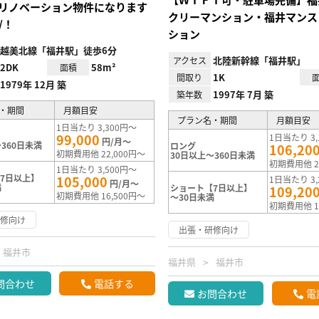
リノベーション物件になります
クリーマンション・福井マンス
/！
ション
越美北線「福井駅」徒歩6分
北陸新幹線「福井駅」
アクセス
2DK
58m²
面積
1K
間取り
1979年 12月 築
1997年 7月 築
築年数
・期間
月額目安
プラン名・期間
月額目安
1日当たり 3,300円～
99,000
1日当たり 3,
円/月～
360日未満
ロング
106,20
初期費用他 22,000円～
30日以上～360日未満
初期費用他 2
1日当たり 3,500円～
7日以上】
105,000
1日当たり 3,
円/月～
満
ショート【7日以上】
109,20
初期費用他 16,500円～
～30日未満
初期費用他 1
研修向け
出張・研修向け
福井市
福井県
福井市
問合わせ
電話する
お問合わせ
電