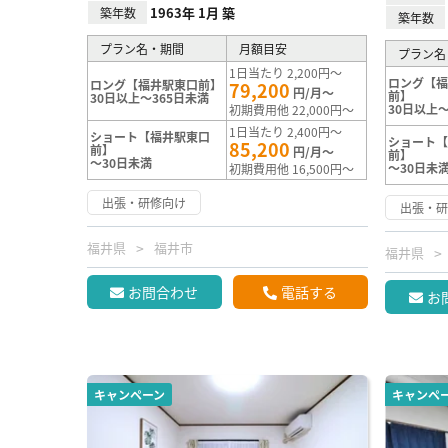
1963年 1月 築
築年数
築年数
プラン名・期間
月額目安
プラン名
1日当たり 2,200円～
ロング【
ロング【福井駅東口前】
79,200
円/月～
前】
30日以上～365日未満
30日以上～
初期費用他 22,000円～
1日当たり 2,400円～
ショート【福井駅東口
ショート
85,200
前】
円/月～
前】
～30日未満
～30日未
初期費用他 16,500円～
出張・研修向け
出張・
福井県
福井市
福井県
お問合わせ
電話する
お
キャンペーン
キャンペ