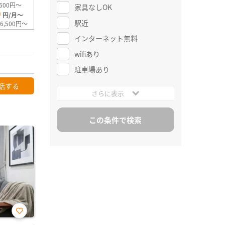
600円～
家具なしOK
0
円/月～
駅近
6,500円～
インターネット無料
wifiあり
駐車場あり
話する
さらに表示
お気