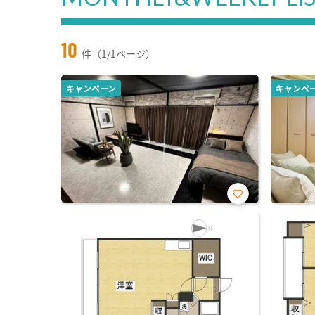
10
件（1/1ページ）
キャンペーン
キャンペ
お気
に入
り登
録