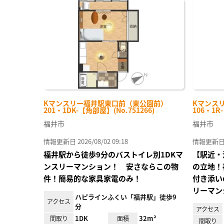
に入
り登
録
Kマンスリー福井駅東口前（東公園前）
Kマンス
201・1DK-【角部屋】(No.751266)
106・1R
福井市
福井市
情報更新日 2026/08/02 09:18
情報更新日 20
福井駅から徒歩9分のバストイレ別1DKマ
【駅近・
ンスリーマンション！ 安さならこの物
の立地！
件！簡易的な家具家電のみ！
付き添い
リーマン
ハピラインふくい「福井駅」徒歩9
アクセス
分
アクセス
1DK
32m²
間取り
面積
間取り