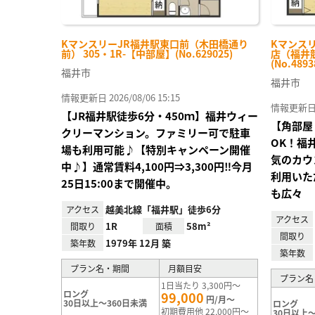
KマンスリーJR福井駅東口前（木田橋通り
Kマンスリ
前） 305・1R-【中部屋】(No.629025)
店（福井競
(No.4893
福井市
福井市
情報更新日 2026/08/06 15:15
情報更新日 20
【JR福井駅徒歩6分・450ｍ】福井ウィー
【角部屋
クリーマンション。ファミリー可で駐車
OK！福
場も利用可能♪【特別キャンペーン開催
気のカウ
中♪】通常賃料4,100円⇒3,300円‼今月
利用いただ
25日15:00まで開催中。
も広々
越美北線「福井駅」徒歩6分
アクセス
アクセス
1R
58m²
間取り
面積
間取り
1979年 12月 築
築年数
築年数
プラン名・期間
月額目安
プラン名
1日当たり 3,300円～
ロング
99,000
円/月～
30日以上～360日未満
ロング
初期費用他 22,000円～
30日以上～