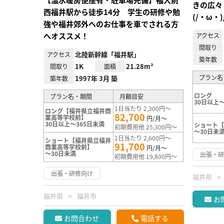
きの広々
西福井駅から徒歩14分 学生の研修や勉
(/・ω・)
強や福井郊外へのお仕事を車でされる方
へオススメ！
アクセス
間取り
北陸新幹線「福井駅」
アクセス
築年数
1K
21.28m²
間取り
面積
プラン名
1997年 3月 築
築年数
ロング
プラン名・期間
月額目安
30日以上～
1日当たり 2,300円～
ロング【福井県立福井商
82,700
業高等学校前】
円/月～
30日以上～365日未満
ショート【
初期費用他 25,300円～
～30日未
1日当たり 2,600円～
ショート【福井県立福井
91,700
商業高等学校前】
円/月～
～30日未満
出張・
初期費用他 19,800円～
出張・研修向け
福井県
福井県
福井市
お
お問合わせ
電話する