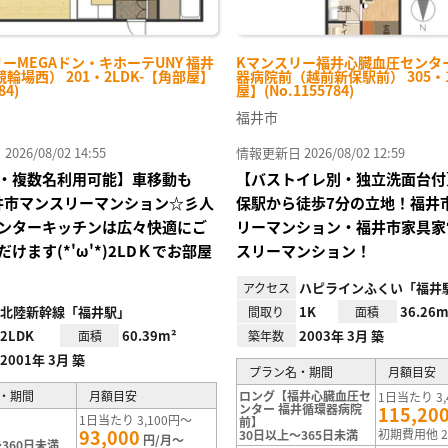
ーMEGAドン・キホーテUNY 福井
Kマンスリー福井心臓血圧センタ
輪場西） 201・2LDK-【角部屋】
器病院前（越前新保駅前） 305・
84)
屋】(No.1155784)
福井市
26/08/02 14:55
情報更新日 2026/08/02 12:59
・複数名利用可能】車移動も
【バストイレ別・独立洗面台付
井市マンスリーマンション☆彡人
保駅から徒歩7分の立地！福井
ンターキッチンは広々快適にご
リーマンション・福井市家具家
けます(*'ω'*)2LDＫでお部屋
スリーマンション！
ハピラインふくい「福井
アクセス
北陸新幹線「福井駅」
1K
36.26m
間取り
面積
2LDK
60.39m²
2003年 3月 築
面積
築年数
2001年 3月 築
プラン名・期間
月額目安
・期間
月額目安
ロング【福井心臓血圧セ
1日当たり 3,
ンター 福井循環器病院
115,20
1日当たり 3,100円～
前】
93,000
初期費用他 2
30日以上～365日未満
円/月～
360日未満