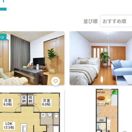
並び順
ーン
お気
に入
り登
録