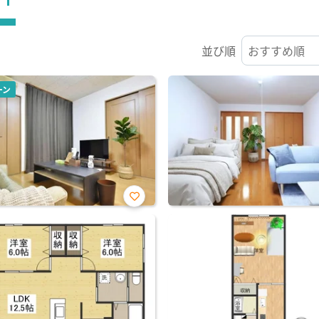
並び順
ーン
お気
に入
り登
録