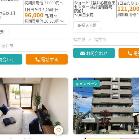
初期費用他 22,000円～
ショート【福井心臓血圧
1日当たり 3,
センター 福井循環器病
121,20
1日当たり 3,200円～
院前】
7日以上】
96,000
初期費用他 1
～30日未満
円/月～
満
初期費用他 16,500円～
保証人不要
不要
福井県
福井市
福井市
お問合わせ
電
問合わせ
電話する
キャンペーン
お気