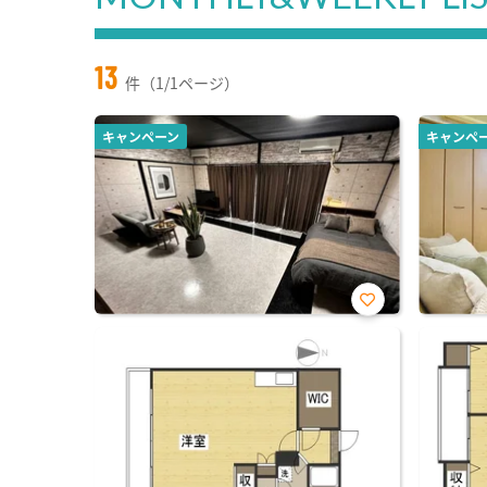
13
件（1/1ページ）
キャンペーン
キャンペ
お気
に入
り登
録