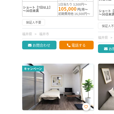
1日当たり 3,500円～
ショート【7日以上】
105,000
円/月～
～30日未満
ショート【
初期費用他 16,500円～
～30日未
保証人不要
保証人
福井県
福井市
福井県
お問合わせ
電話する
お
キャンペーン
お気