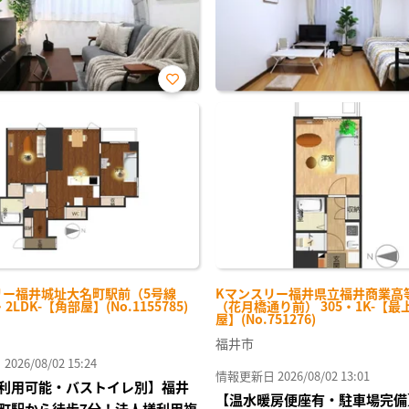
お気
に入
り登
録
リー福井城址大名町駅前（5号線
Kマンスリー福井県立福井商業高
・2LDK-【角部屋】(No.1155785)
（花月橋通り前） 305・1K-【最
屋】(No.751276)
福井市
26/08/02 15:24
情報更新日 2026/08/02 13:01
利用可能・バストイレ別】福井
【温水暖房便座有・駐車場完備
町駅から徒歩7分！法人様利用複