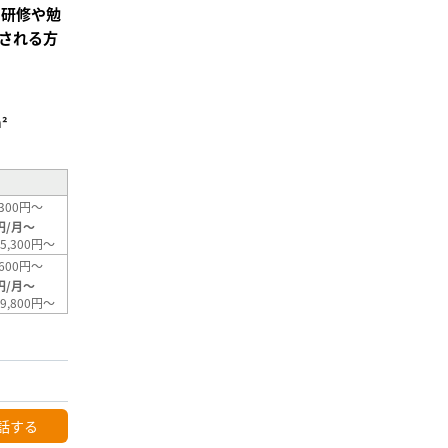
の研修や勉
される方
²
300円～
円/月～
5,300円～
600円～
円/月～
9,800円～
話する