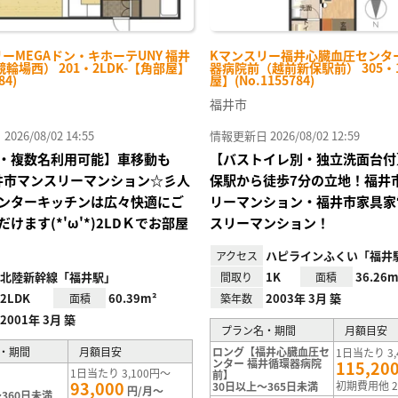
ーMEGAドン・キホーテUNY 福井
Kマンスリー福井心臓血圧センタ
輪場西） 201・2LDK-【角部屋】
器病院前（越前新保駅前） 305・
84)
屋】(No.1155784)
福井市
26/08/02 14:55
情報更新日 2026/08/02 12:59
・複数名利用可能】車移動も
【バストイレ別・独立洗面台付
井市マンスリーマンション☆彡人
保駅から徒歩7分の立地！福井
ンターキッチンは広々快適にご
リーマンション・福井市家具家
けます(*'ω'*)2LDＫでお部屋
スリーマンション！
ハピラインふくい「福井
アクセス
北陸新幹線「福井駅」
1K
36.26m
間取り
面積
2LDK
60.39m²
2003年 3月 築
面積
築年数
2001年 3月 築
プラン名・期間
月額目安
・期間
月額目安
ロング【福井心臓血圧セ
1日当たり 3,
ンター 福井循環器病院
115,20
1日当たり 3,100円～
前】
93,000
初期費用他 2
30日以上～365日未満
円/月～
360日未満