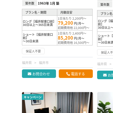
1963年 1月 築
築年数
築年数
プラン名・期間
月額目安
プラン名
1日当たり 2,200円～
ロング【
ロング【福井駅東口前】
79,200
円/月～
前】
30日以上～365日未満
30日以上～
初期費用他 22,000円～
1日当たり 2,400円～
ショート【福井駅東口
ショート
85,200
前】
円/月～
前】
～30日未満
～30日未
初期費用他 16,500円～
保証人不要
保証人
福井県
福井市
福井県
お問合わせ
電話する
お
キャンペーン