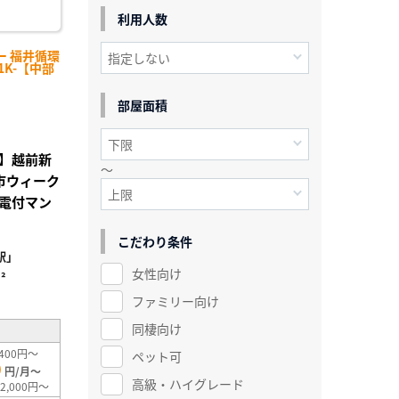
利用人数
ー 福井循環
1K-【中部
部屋面積
】越前新
～
市ウィーク
電付マン
こだわり条件
駅」
女性向け
²
ファミリー向け
同棲向け
400円～
ペット可
0
円/月～
高級・ハイグレード
2,000円～