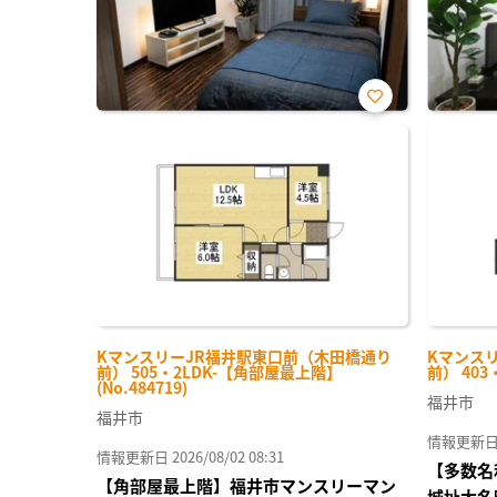
お気
に入
り登
録
KマンスリーJR福井駅東口前（木田橋通り
Kマンス
前） 505・2LDK-【角部屋最上階】
前） 403
(No.484719)
福井市
福井市
情報更新日 20
情報更新日 2026/08/02 08:31
【多数名
【角部屋最上階】福井市マンスリーマン
城址大名