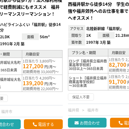
西福井駅から徒歩14分 学生
で経費削減にもオススメ 福井
強や福井郊外へのお仕事を車で
リーマンスリーマンション！
へオススメ！
ハピラインふくい「福井駅」徒歩14
北陸新幹線「福井駅」
アクセス
分
1K
21.28m
間取り
面積
2LDK
56m²
面積
1997年 3月 築
築年数
1991年 2月 築
プラン名・期間
月額目安
・期間
月額目安
1日当たり 2,
1日当たり 3,800円～
ロング【福井県立福井商
福井城址大名町
82,700
127,200
業高等学校前】
円/月～
30日以上～365日未満
365日未満
初期費用他 2
初期費用他 33,000円～
1日当たり 2,
1日当たり 4,200円～
ショート【福井県立福井
【福井城址大名
91,700
139,200
商業高等学校前】
円/月～
～30日未満
満
初期費用他 1
初期費用他 22,000円～
保証人不要
不要
福井県
福井市
福井市
お問合わせ
電
問合わせ
電話する