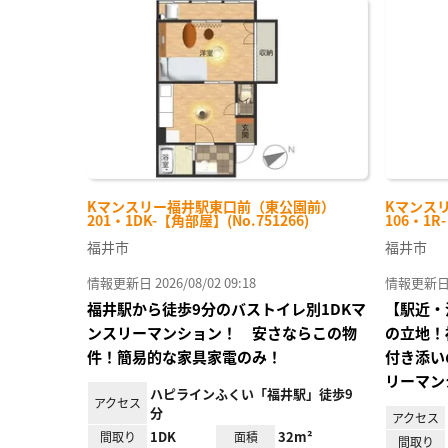
に入
り登
録
Kマンスリー福井駅東口前（東公園前）
Kマンス
201・1DK-【角部屋】(No.751266)
106・1R
福井市
福井市
情報更新日 2026/08/02 09:18
情報更新日 20
福井駅から徒歩9分のバストイレ別1DKマ
【駅近・
ンスリーマンション！ 安さならこの物
の立地！
件！簡易的な家具家電のみ！
付き添い
リーマン
ハピラインふくい「福井駅」徒歩9
アクセス
分
アクセス
1DK
32m²
間取り
面積
間取り