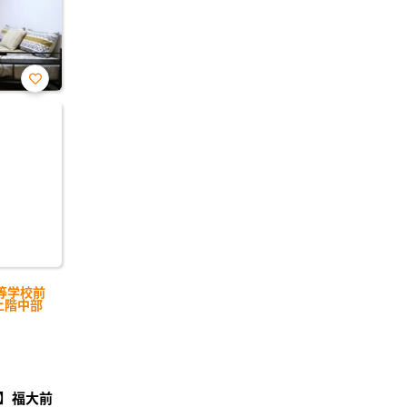
お気
に入
り登
録
等学校前
上階中部
】福大前