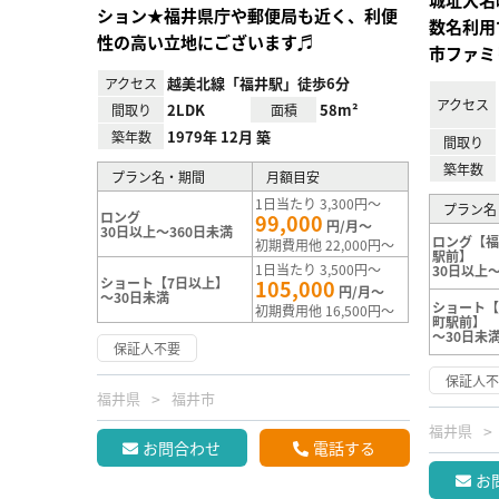
ション★福井県庁や郵便局も近く、利便
数名利用
性の高い立地にございます♬
市ファミ
越美北線「福井駅」徒歩6分
アクセス
アクセス
2LDK
58m²
間取り
面積
1979年 12月 築
築年数
間取り
築年数
プラン名・期間
月額目安
1日当たり 3,300円～
プラン名
ロング
99,000
円/月～
30日以上～360日未満
ロング【
初期費用他 22,000円～
駅前】
1日当たり 3,500円～
30日以上～
ショート【7日以上】
105,000
円/月～
～30日未満
ショート
初期費用他 16,500円～
町駅前】
～30日未
保証人不要
保証人
福井県
福井市
福井県
お問合わせ
電話する
お