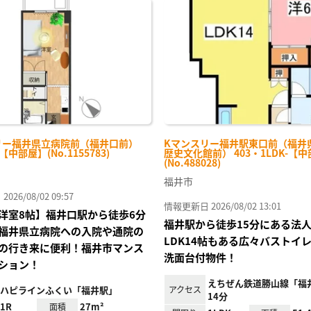
に入
り登
録
リー福井県立病院前（福井口前）
Kマンスリー福井駅東口前（福井
-【中部屋】(No.1155783)
歴史文化館前） 403・1LDK-【
(No.488028)
福井市
26/08/02 09:57
情報更新日 2026/08/02 13:01
洋室8帖】福井口駅から徒歩6分
福井駅から徒歩15分にある
福井県立病院への入院や通院の
LDK14帖もある広々バストイ
の行き来に便利！福井市マンス
洗面台付物件！
ション！
えちぜん鉄道勝山線「福
ハピラインふくい「福井駅」
アクセス
14分
1R
27m²
面積