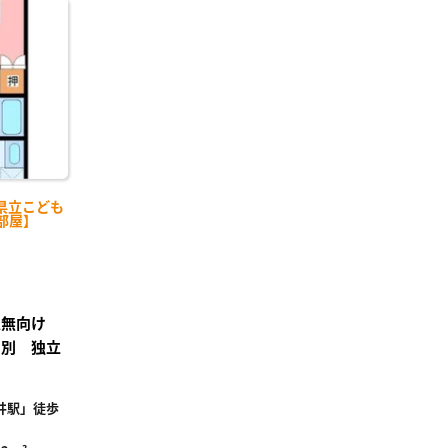
に入
り登
録
県立こども
中部屋】
法人無向け
レ別 独立
井駅」徒歩