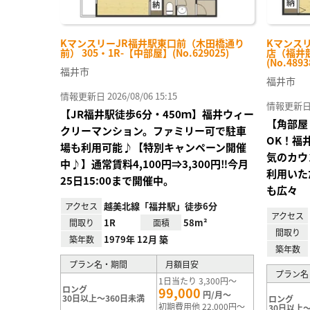
KマンスリーJR福井駅東口前（木田橋通り
Kマンスリ
前） 305・1R-【中部屋】(No.629025)
店（福井競
(No.4893
福井市
福井市
情報更新日 2026/08/06 15:15
情報更新日 20
【JR福井駅徒歩6分・450ｍ】福井ウィー
【角部屋
クリーマンション。ファミリー可で駐車
OK！福
場も利用可能♪【特別キャンペーン開催
気のカウ
中♪】通常賃料4,100円⇒3,300円‼今月
利用いただ
25日15:00まで開催中。
も広々
越美北線「福井駅」徒歩6分
アクセス
アクセス
1R
58m²
間取り
面積
間取り
1979年 12月 築
築年数
築年数
プラン名・期間
月額目安
プラン名
1日当たり 3,300円～
ロング
99,000
円/月～
30日以上～360日未満
ロング
初期費用他 22,000円～
30日以上～