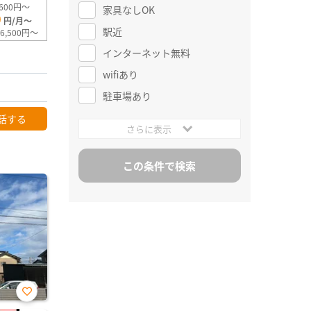
600円～
家具なしOK
0
円/月～
駅近
6,500円～
インターネット無料
wifiあり
駐車場あり
話する
さらに表示
お気