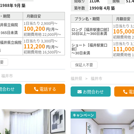
1LDK
51.
間取り
面積
1988年 9月 築
1990年 4月 築
築年数
・期間
月額目安
プラン名・期間
月額目安
1日当たり 2,900円～
福井県立病院
1日当たり 3,
100,200
円/月～
ロング【福井駅東口前】
105,00
365日未満
30日以上～360日未満
初期費用他 22,000円～
初期費用他 2
1日当たり 3,300円～
【福井県立病院
1日当たり 3,
112,200
ショート【福井駅東口
円/月～
111,00
前】
満
初期費用他 16,500円～
～30日未満
初期費用他 1
不要
保証人不要
福井市
福井県
福井市
問合わせ
電話する
お問合わせ
電
キャンペーン