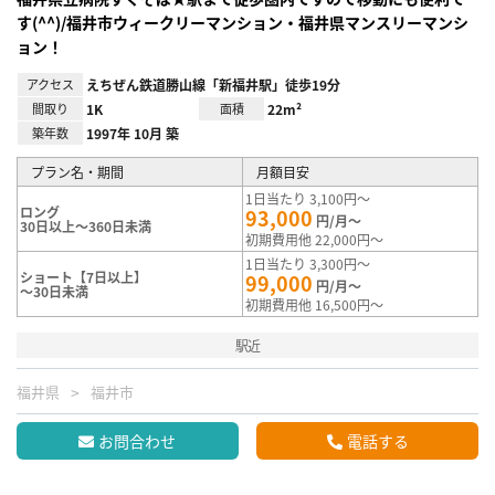
す(^^)/福井市ウィークリーマンション・福井県マンスリーマンシ
ョン！
アクセス
えちぜん鉄道勝山線「新福井駅」徒歩19分
間取り
1K
面積
22m²
築年数
1997年 10月 築
プラン名・期間
月額目安
1日当たり 3,100円～
ロング
93,000
円/月～
30日以上～360日未満
初期費用他 22,000円～
1日当たり 3,300円～
ショート【7日以上】
99,000
円/月～
～30日未満
初期費用他 16,500円～
駅近
福井県
福井市
お問合わせ
電話する