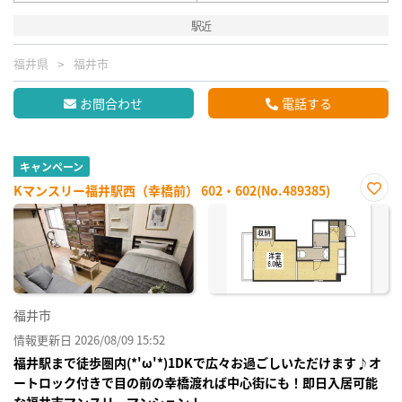
駅近
福井県
福井市
お問合わせ
電話する
キャンペーン
Kマンスリー福井駅西（幸橋前） 602・602(No.489385)
お気
に入
り登
録
福井市
情報更新日 2026/08/09 15:52
福井駅まで徒歩圏内(*'ω'*)1DKで広々お過ごしいただけます♪オ
ートロック付きで目の前の幸橋渡れば中心街にも！即日入居可能