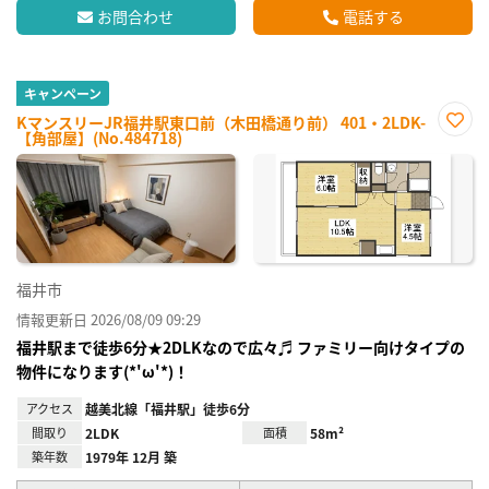
お問合わせ
電話する
キャンペーン
KマンスリーJR福井駅東口前（木田橋通り前） 401・2LDK-
【角部屋】(No.484718)
お気
に入
り登
録
福井市
情報更新日 2026/08/09 09:29
福井駅まで徒歩6分★2DLKなので広々♬ ファミリー向けタイプの
物件になります(*'ω'*)！
アクセス
越美北線「福井駅」徒歩6分
間取り
2LDK
面積
58m²
築年数
1979年 12月 築