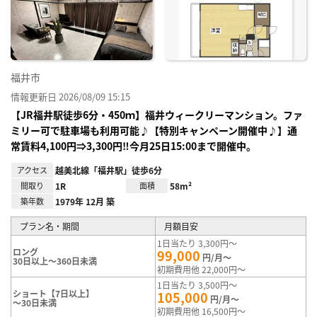
り登
録
福井市
情報更新日 2026/08/09 15:15
【JR福井駅徒歩6分・450ｍ】福井ウィークリーマンション。ファ
ミリー可で駐車場も利用可能♪【特別キャンペーン開催中♪】通
常賃料4,100円⇒3,300円‼今月25日15:00まで開催中。
アクセス
越美北線「福井駅」徒歩6分
間取り
1R
面積
58m²
築年数
1979年 12月 築
プラン名・期間
月額目安
1日当たり 3,300円～
ロング
99,000
円/月～
30日以上～360日未満
初期費用他 22,000円～
1日当たり 3,500円～
ショート【7日以上】
105,000
円/月～
～30日未満
初期費用他 16,500円～