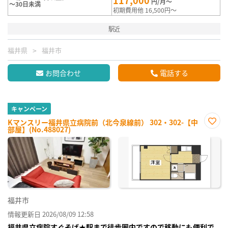
117,000
円/月～
～30日未満
初期費用他 16,500円～
駅近
福井県
福井市
お問合わせ
電話する
キャンペーン
Kマンスリー福井県立病院前（北今泉線前） 302・302-【中
部屋】(No.488027)
お気
に入
り登
録
福井市
情報更新日 2026/08/09 12:58
福井県立病院すぐそば★駅まで徒歩圏内ですので移動にも便利で