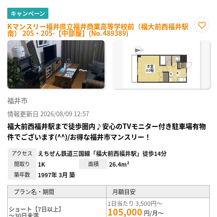
キャンペーン
Kマンスリー福井県立福井商業高等学校前（福大前西福井駅
南） 205・205-【中部屋】(No.489389)
お気
に入
り登
録
福井市
情報更新日 2026/08/09 12:57
福大前西福井駅まで徒歩圏内♪安心のTVモニター付き駐車場有物
件でございます(^^)/お得な福井市マンスリー！
アクセス
えちぜん鉄道三国線「福大前西福井駅」徒歩14分
間取り
1K
面積
26.4m²
築年数
1997年 3月 築
プラン名・期間
月額目安
1日当たり 3,500円～
ショート【7日以上】
105,000
円/月～
～30日未満