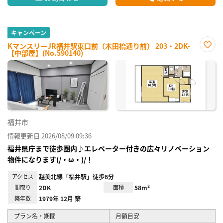
キャンペーン
KマンスリーJR福井駅東口前（木田橋通り前） 203・2DK-
【中部屋】(No.590140)
お気
に入
り登
録
福井市
情報更新日 2026/08/09 09:36
福井県庁まで徒歩圏内♪エレベーター付きの広々リノベーション
物件になります(/・ω・)/！
アクセス
越美北線「福井駅」徒歩6分
間取り
2DK
面積
58m²
築年数
1979年 12月 築
プラン名・期間
月額目安