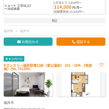
1日当たり 3,800円～
ショート【7日以上】
114,000
円/月～
～30日未満
初期費用他 16,500円～
駅近
福井県
福井市
お問合わせ
電話する
キャンペーン
Kマンスリー福井駅東口前（東公園前） 201・1DK-【角部
屋】(No.751266)
お気
に入
り登
録
福井市