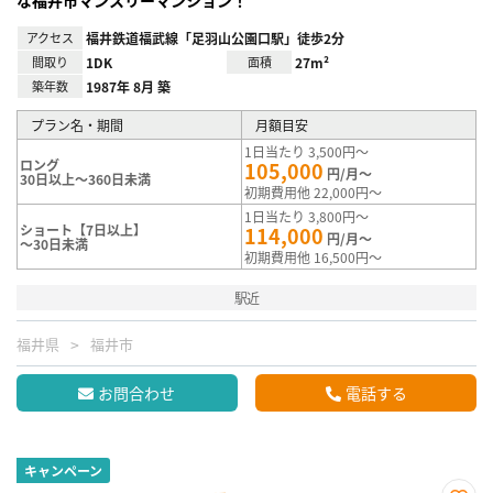
な福井市マンスリーマンション！
アクセス
福井鉄道福武線「足羽山公園口駅」徒歩2分
間取り
1DK
面積
27m²
築年数
1987年 8月 築
プラン名・期間
月額目安
1日当たり 3,500円～
ロング
105,000
円/月～
30日以上～360日未満
初期費用他 22,000円～
1日当たり 3,800円～
ショート【7日以上】
114,000
円/月～
～30日未満
初期費用他 16,500円～
駅近
福井県
福井市
お問合わせ
電話する
キャンペーン