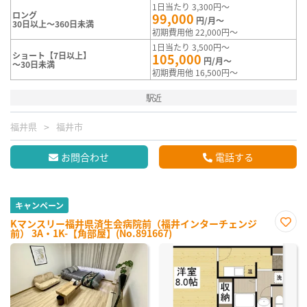
1日当たり 3,300円～
ロング
99,000
円/月～
30日以上～360日未満
初期費用他 22,000円～
1日当たり 3,500円～
ショート【7日以上】
105,000
円/月～
～30日未満
初期費用他 16,500円～
駅近
福井県
福井市
お問合わせ
電話する
キャンペーン
Kマンスリー福井県済生会病院前（福井インターチェンジ
前） 3A・1K-【角部屋】(No.891667)
お気
に入
り登
録