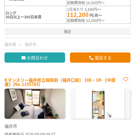
初期費用他 16,500円～
1日当たり 3,300円～
ロング
112,200
円/月～
30日以上～360日未満
初期費用他 22,000円～
駅近
福井県
福井市
お問合わせ
電話する
Kマンスリー福井県立病院前（福井口前） 106・1R-【中部
屋】(No.1155783)
お気
に入
り登
録
福井市
情報更新日 2026/08/09 09:57