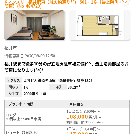
Kマンスリー福井駅東（城の橋通り前） 601・1K-【最上階角
部屋】(No.484723)
お気
に入
り登
録
福井市
情報更新日 2026/08/09 12:58
福井駅まで徒歩10分の好立地★駐車場完備(^^♪最上階角部屋のお
部屋になります(^^)/
アクセス
えちぜん鉄道勝山線「新福井駅」徒歩13分
間取り
1K
面積
30.2m²
築年数
2000年 9月 築
プラン名・期間
月額目安
1日当たり 3,600円～
ロング
108,000
円/月～
30日以上～360日未満
初期費用他 22,000円～
1日当たり 3,900円～
ショート【7日以上】