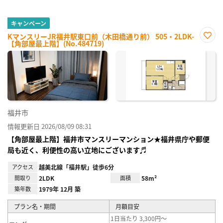
キャンペーン
KマンスリーJR福井駅東口前（木田橋通り前） 505・2LDK-
【角部屋最上階】(No.484719)
お気
に入
り登
録
福井市
情報更新日 2026/08/09 08:31
【角部屋最上階】福井市マンスリーマンション★福井県庁や郵便
局も近く、利便性の高い立地にございます♬
アクセス
越美北線「福井駅」徒歩6分
間取り
2LDK
面積
58m²
築年数
1979年 12月 築
プラン名・期間
月額目安
1日当たり 3,300円～