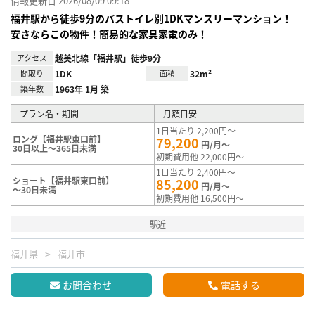
情報更新日 2026/08/09 09:18
福井駅から徒歩9分のバストイレ別1DKマンスリーマンション！
安さならこの物件！簡易的な家具家電のみ！
アクセス
越美北線「福井駅」徒歩9分
間取り
1DK
面積
32m²
築年数
1963年 1月 築
プラン名・期間
月額目安
1日当たり 2,200円～
ロング【福井駅東口前】
79,200
円/月～
30日以上～365日未満
初期費用他 22,000円～
1日当たり 2,400円～
ショート【福井駅東口前】
85,200
円/月～
～30日未満
初期費用他 16,500円～
駅近
福井県
福井市
お問合わせ
電話する