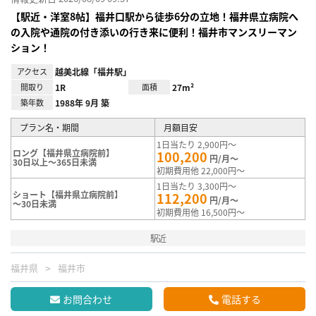
【駅近・洋室8帖】福井口駅から徒歩6分の立地！福井県立病院へ
の入院や通院の付き添いの行き来に便利！福井市マンスリーマン
ション！
アクセス
越美北線「福井駅」
間取り
1R
面積
27m²
築年数
1988年 9月 築
プラン名・期間
月額目安
1日当たり 2,900円～
ロング【福井県立病院前】
100,200
円/月～
30日以上～365日未満
初期費用他 22,000円～
1日当たり 3,300円～
ショート【福井県立病院前】
112,200
円/月～
～30日未満
初期費用他 16,500円～
駅近
福井県
福井市
お問合わせ
電話する