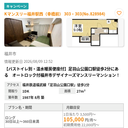
キャンペーン
Kマンスリー福井駅西（幸橋前） 303・303(No.828984)
お気
に入
り登
録
福井市
情報更新日 2026/08/09 12:52
【バストイレ別・温水暖房便座付】足羽山公園口駅徒歩2分にあ
る オートロック付福井市デザイナーズマンスリーマンション！
アクセス
福井鉄道福武線「足羽山公園口駅」徒歩2分
間取り
1DK
面積
27m²
築年数
1987年 8月 築
プラン名・期間
月額目安
1日当たり 3,500円～
ロング
105,000
円/月～
30日以上～360日未満
初期費用他 22,000円～