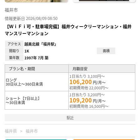
福井市
情報更新日 2026/08/09 08:50
【ＷｉＦｉ可・駐車場完備】福井ウィークリーマンション・福井
マンスリーマンション
アクセス
越美北線「福井駅」
間取り
1K
面積
築年数
1997年 7月 築
プラン名・期間
月額目安
1日当たり 3,100円～
ロング
106,200
円/月～
30日以上～360日未満
初期費用他 22,000円～
1日当たり 3,200円～
ショート【7日以上】
109,200
円/月～
～30日未満
初期費用他 16,500円～
駅近
福井県
福井市