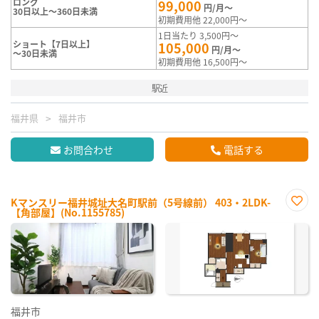
ロング
99,000
円/月～
30日以上～360日未満
初期費用他 22,000円～
1日当たり 3,500円～
ショート【7日以上】
105,000
円/月～
～30日未満
初期費用他 16,500円～
駅近
福井県
福井市
お問合わせ
電話する
Kマンスリー福井城址大名町駅前（5号線前） 403・2LDK-
【角部屋】(No.1155785)
お気
に入
り登
録
福井市