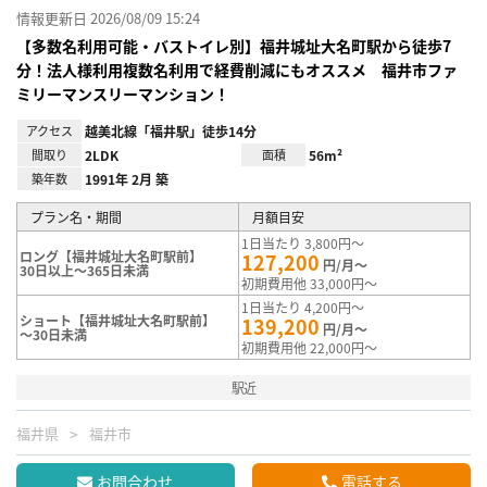
情報更新日 2026/08/09 15:24
【多数名利用可能・バストイレ別】福井城址大名町駅から徒歩7
分！法人様利用複数名利用で経費削減にもオススメ 福井市ファ
ミリーマンスリーマンション！
アクセス
越美北線「福井駅」徒歩14分
間取り
2LDK
面積
56m²
築年数
1991年 2月 築
プラン名・期間
月額目安
1日当たり 3,800円～
ロング【福井城址大名町駅前】
127,200
円/月～
30日以上～365日未満
初期費用他 33,000円～
1日当たり 4,200円～
ショート【福井城址大名町駅前】
139,200
円/月～
～30日未満
初期費用他 22,000円～
駅近
福井県
福井市
お問合わせ
電話する