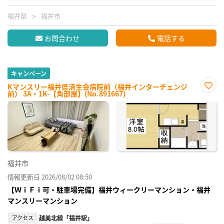
福井県
福井市
お問合わせ
電話する
キャンペーン
Kマンスリー福井県済生会病院前（福井インターチェンジ
前） 3A・1K-【角部屋】(No.891667)
お気
に入
り登
録
福井市
情報更新日 2026/08/02 08:50
【ＷｉＦｉ可・駐車場完備】福井ウィークリーマンション・福井
マンスリーマンション
アクセス
越美北線「福井駅」