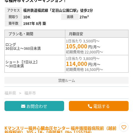
な福井市マンスリーマンション！
アクセス
福井鉄道福武線「足羽山公園口駅」徒歩2分
間取り
1DK
面積
27m²
築年数
1987年 8月 築
プラン名・期間
月額目安
1日当たり 3,500円～
ロング
105,000
円/月～
30日以上～360日未満
初期費用他 22,000円～
1日当たり 3,800円～
ショート【7日以上】
114,000
円/月～
～30日未満
初期費用他 16,500円～
禁煙ルーム
福井県
福井市
お問合わせ
電話する
Kマンスリー福井心臓血圧センター 福井循環器病院前（越前
新保駅前） 305・1K-【中部屋】(No.1155784)