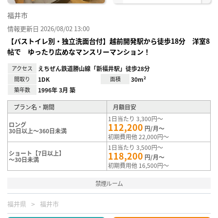
福井市
情報更新日 2026/08/02 13:00
【バストイレ別・独立洗面台付】越前開発駅から徒歩18分 洋室8
帖で ゆったり広めなマンスリーマンション！
アクセス
えちぜん鉄道勝山線「新福井駅」徒歩28分
間取り
1DK
面積
30m²
築年数
1996年 3月 築
プラン名・期間
月額目安
1日当たり 3,300円～
ロング
112,200
円/月～
30日以上～360日未満
初期費用他 22,000円～
1日当たり 3,500円～
ショート【7日以上】
118,200
円/月～
～30日未満
初期費用他 16,500円～
禁煙ルーム
福井県
福井市