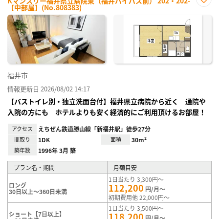
Kマンスリー福井県立病院東（福井バイパス前） 202・202-
【中部屋】(No.808383)
お気
に入
り登
録
福井市
情報更新日 2026/08/02 14:17
【バストイレ別・独立洗面台付】福井県立病院から近く 通院や
入院の方にも ホテルよりも安く経済的にご利用頂けるお部屋！
アクセス
えちぜん鉄道勝山線「新福井駅」徒歩27分
間取り
1DK
面積
30m²
築年数
1996年 3月 築
プラン名・期間
月額目安
1日当たり 3,300円～
ロング
112,200
円/月～
30日以上～360日未満
初期費用他 22,000円～
1日当たり 3,500円～
ショート【7日以上】
118,200
円/月～