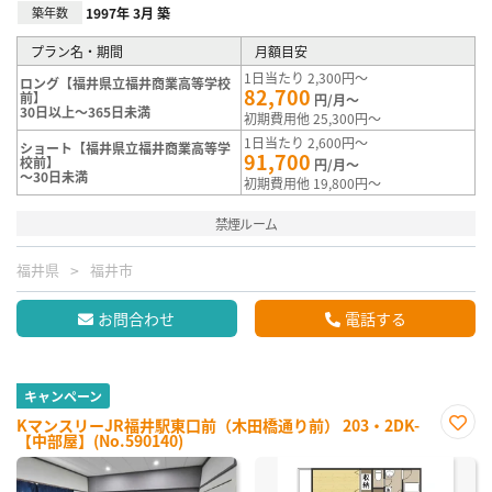
築年数
1997年 3月 築
プラン名・期間
月額目安
1日当たり 2,300円～
ロング【福井県立福井商業高等学校
82,700
前】
円/月～
30日以上～365日未満
初期費用他 25,300円～
1日当たり 2,600円～
ショート【福井県立福井商業高等学
91,700
校前】
円/月～
～30日未満
初期費用他 19,800円～
禁煙ルーム
福井県
福井市
お問合わせ
電話する
キャンペーン
KマンスリーJR福井駅東口前（木田橋通り前） 203・2DK-
【中部屋】(No.590140)
お気
に入
り登