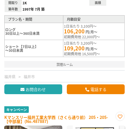
間取り
1K
面積
築年数
1997年 7月 築
プラン名・期間
月額目安
1日当たり 3,100円～
ロング
106,200
円/月～
30日以上～360日未満
初期費用他 22,000円～
1日当たり 3,200円～
ショート【7日以上】
109,200
円/月～
～30日未満
初期費用他 16,500円～
禁煙ルーム
福井県
福井市
お問合わせ
電話する
キャンペーン
Kマンスリー福井工業大学西（さくら通り前） 205・205-
【中部屋】(No.487887)
お気
に入