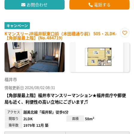
お問合わせ
電話する
キャンペーン
KマンスリーJR福井駅東口前（木田橋通り前） 505・2LDK-
【角部屋最上階】(No.484719)
お気
に入
り登
録
福井市
情報更新日 2026/08/02 08:31
【角部屋最上階】福井市マンスリーマンション★福井県庁や郵便
局も近く、利便性の高い立地にございます♬
アクセス
越美北線「福井駅」徒歩6分
間取り
2LDK
面積
58m²
築年数
1979年 12月 築