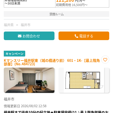
円/月～
～30日未満
初期費用他 16,500円～
禁煙ルーム
福井県
福井市
お問合わせ
電話する
キャンペーン
Kマンスリー福井駅東（城の橋通り前） 601・1K-【最上階角
部屋】(No.484723)
お気
に入
り登
録
福井市
情報更新日 2026/08/02 12:58
福井駅まで徒歩10分の好立地★駐車場完備(^^♪最上階角部屋のお