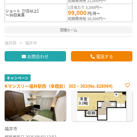
初期費用他 22,000円～
1日当たり 3,300円～
ショート【7日以上】
99,000
円/月～
～30日未満
初期費用他 16,500円～
禁煙ルーム
福井県
福井市
お問合わせ
電話する
キャンペーン
Kマンスリー福井駅西（幸橋前） 303・303(No.828984)
お気
に入
り登
録
福井市
情報更新日 2026/08/02 12:52