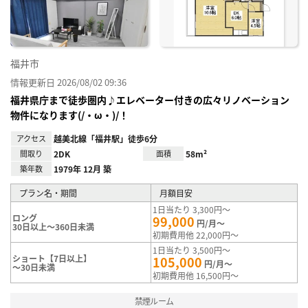
録
福井市
情報更新日 2026/08/02 09:36
福井県庁まで徒歩圏内♪エレベーター付きの広々リノベーション
物件になります(/・ω・)/！
アクセス
越美北線「福井駅」徒歩6分
間取り
2DK
面積
58m²
築年数
1979年 12月 築
プラン名・期間
月額目安
1日当たり 3,300円～
ロング
99,000
円/月～
30日以上～360日未満
初期費用他 22,000円～
1日当たり 3,500円～
ショート【7日以上】
105,000
円/月～
～30日未満
初期費用他 16,500円～
禁煙ルーム