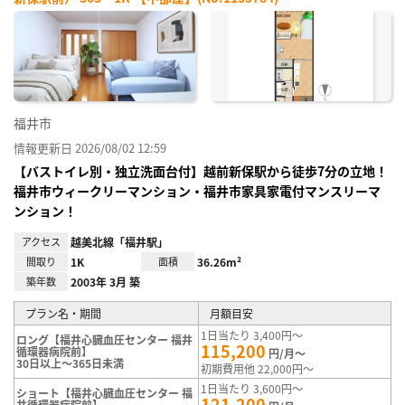
お気
に入
り登
録
福井市
情報更新日 2026/08/02 12:59
【バストイレ別・独立洗面台付】越前新保駅から徒歩7分の立地！
福井市ウィークリーマンション・福井市家具家電付マンスリーマ
ンション！
アクセス
越美北線「福井駅」
間取り
1K
面積
36.26m²
築年数
2003年 3月 築
プラン名・期間
月額目安
1日当たり 3,400円～
ロング【福井心臓血圧センター 福井
115,200
循環器病院前】
円/月～
30日以上～365日未満
初期費用他 22,000円～
1日当たり 3,600円～
ショート【福井心臓血圧センター 福
121,200
井循環器病院前】