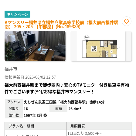
キャンペーン
Kマンスリー福井県立福井商業高等学校前（福大前西福井駅
南） 205・205-【中部屋】(No.489389)
お気
に入
り登
録
福井市
情報更新日 2026/08/02 12:57
福大前西福井駅まで徒歩圏内♪安心のTVモニター付き駐車場有物
件でございます(^^)/お得な福井市マンスリー！
アクセス
えちぜん鉄道三国線「福大前西福井駅」徒歩14分
間取り
1K
面積
26.4m²
築年数
1997年 3月 築
プラン名・期間
月額目安
1日当たり 3,500円～