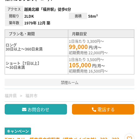
アクセス
越美北線「福井駅」徒歩6分
間取り
2LDK
面積
58m²
築年数
1979年 12月 築
プラン名・期間
月額目安
1日当たり 3,300円～
ロング
99,000
円/月～
30日以上～360日未満
初期費用他 22,000円～
1日当たり 3,500円～
ショート【7日以上】
105,000
円/月～
～30日未満
初期費用他 16,500円～
禁煙ルーム
福井県
福井市
お問合わせ
電話する
キャンペーン