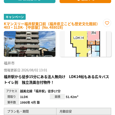
キャンペーン
Kマンスリー福井駅東口前（福井県立こども歴史文化館前）
403・1LDK-【中部屋】(No.488028)
お気
に入
り登
録
福井市
情報更新日 2026/08/02 13:01
福井駅から徒歩15分にある法人無向け LDK14帖もある広々バス
トイレ別 独立洗面台付物件！
アクセス
越美北線「福井駅」徒歩17分
間取り
1LDK
面積
51.42m²
築年数
1990年 4月 築
プラン名・期間
月額目安