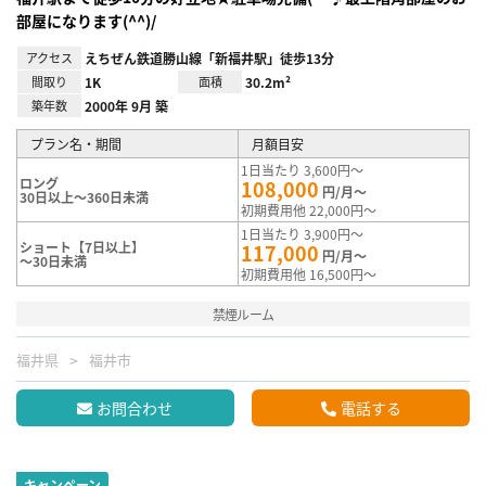
部屋になります(^^)/
アクセス
えちぜん鉄道勝山線「新福井駅」徒歩13分
間取り
1K
面積
30.2m²
築年数
2000年 9月 築
プラン名・期間
月額目安
1日当たり 3,600円～
ロング
108,000
円/月～
30日以上～360日未満
初期費用他 22,000円～
1日当たり 3,900円～
ショート【7日以上】
117,000
円/月～
～30日未満
初期費用他 16,500円～
禁煙ルーム
福井県
福井市
お問合わせ
電話する
キャンペーン