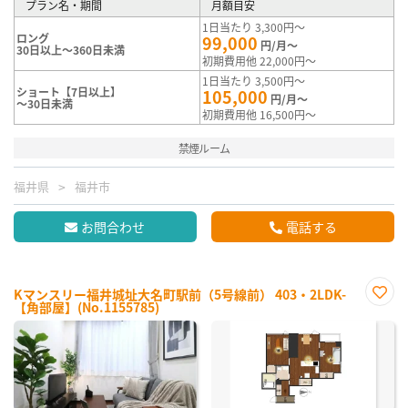
プラン名・期間
月額目安
1日当たり 3,300円～
ロング
99,000
円/月～
30日以上～360日未満
初期費用他 22,000円～
1日当たり 3,500円～
ショート【7日以上】
105,000
円/月～
～30日未満
初期費用他 16,500円～
禁煙ルーム
福井県
福井市
お問合わせ
電話する
Kマンスリー福井城址大名町駅前（5号線前） 403・2LDK-
【角部屋】(No.1155785)
お気
に入
り登
録