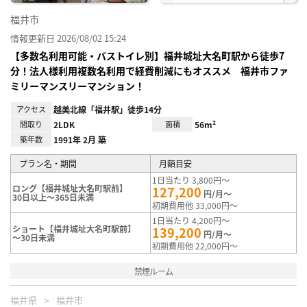
福井市
情報更新日 2026/08/02 15:24
【多数名利用可能・バストイレ別】福井城址大名町駅から徒歩7
分！法人様利用複数名利用で経費削減にもオススメ 福井市ファ
ミリーマンスリーマンション！
アクセス
越美北線「福井駅」徒歩14分
間取り
2LDK
面積
56m²
築年数
1991年 2月 築
プラン名・期間
月額目安
1日当たり 3,800円～
ロング【福井城址大名町駅前】
127,200
円/月～
30日以上～365日未満
初期費用他 33,000円～
1日当たり 4,200円～
ショート【福井城址大名町駅前】
139,200
円/月～
～30日未満
初期費用他 22,000円～
禁煙ルーム
福井県
福井市