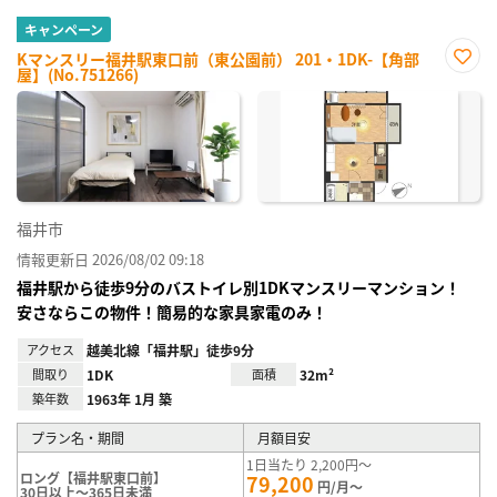
キャンペーン
Kマンスリー福井駅東口前（東公園前） 201・1DK-【角部
屋】(No.751266)
お気
に入
り登
録
福井市
情報更新日 2026/08/02 09:18
福井駅から徒歩9分のバストイレ別1DKマンスリーマンション！
安さならこの物件！簡易的な家具家電のみ！
アクセス
越美北線「福井駅」徒歩9分
間取り
1DK
面積
32m²
築年数
1963年 1月 築
プラン名・期間
月額目安
1日当たり 2,200円～
ロング【福井駅東口前】
79,200
円/月～
30日以上～365日未満