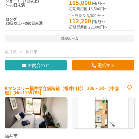
ショート【7日以上】
105,000
円/月～
～30日未満
初期費用他 16,500円～
1日当たり 3,300円～
ロング
112,200
円/月～
30日以上～360日未満
初期費用他 22,000円～
禁煙ルーム
福井県
福井市
お問合わせ
電話する
Kマンスリー福井県立病院前（福井口前） 106・1R-【中部
屋】(No.1155783)
お気
に入
り登
録
福井市