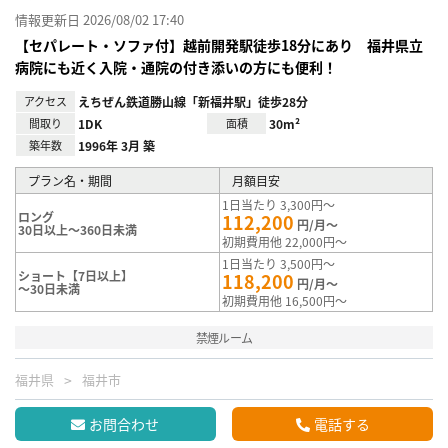
情報更新日 2026/08/02 17:40
【セパレート・ソファ付】越前開発駅徒歩18分にあり 福井県立
病院にも近く入院・通院の付き添いの方にも便利！
アクセス
えちぜん鉄道勝山線「新福井駅」徒歩28分
間取り
1DK
面積
30m²
築年数
1996年 3月 築
プラン名・期間
月額目安
1日当たり 3,300円～
ロング
112,200
円/月～
30日以上～360日未満
初期費用他 22,000円～
1日当たり 3,500円～
ショート【7日以上】
118,200
円/月～
～30日未満
初期費用他 16,500円～
禁煙ルーム
福井県
福井市
お問合わせ
電話する