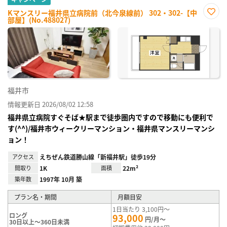
Kマンスリー福井県立病院前（北今泉線前） 302・302-【中
部屋】(No.488027)
お気
に入
り登
録
福井市
情報更新日 2026/08/02 12:58
福井県立病院すぐそば★駅まで徒歩圏内ですので移動にも便利で
す(^^)/福井市ウィークリーマンション・福井県マンスリーマンシ
ョン！
アクセス
えちぜん鉄道勝山線「新福井駅」徒歩19分
間取り
1K
面積
22m²
築年数
1997年 10月 築
プラン名・期間
月額目安
1日当たり 3,100円～
ロング
93,000
円/月～
30日以上～360日未満