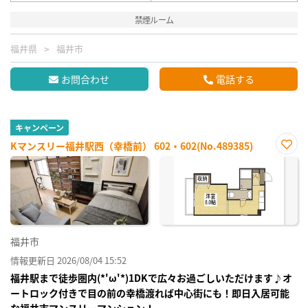
禁煙ルーム
福井県
福井市
お問合わせ
電話する
キャンペーン
Kマンスリー福井駅西（幸橋前） 602・602(No.489385)
お気
に入
り登
録
福井市
情報更新日 2026/08/04 15:52
福井駅まで徒歩圏内(*'ω'*)1DKで広々お過ごしいただけます♪オ
ートロック付きで目の前の幸橋渡れば中心街にも！即日入居可能