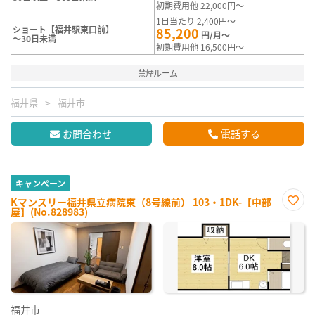
初期費用他 22,000円～
1日当たり 2,400円～
ショート【福井駅東口前】
85,200
円/月～
～30日未満
初期費用他 16,500円～
禁煙ルーム
福井県
福井市
お問合わせ
電話する
キャンペーン
Kマンスリー福井県立病院東（8号線前） 103・1DK-【中部
屋】(No.828983)
お気
に入
り登
録
福井市