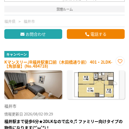
禁煙ルーム
福井県
福井市
お問合わせ
電話する
キャンペーン
KマンスリーJR福井駅東口前（木田橋通り前） 401・2LDK-
【角部屋】(No.484718)
お気
に入
り登
録
福井市
情報更新日 2026/08/02 09:29
福井駅まで徒歩6分★2DLKなので広々♬ ファミリー向けタイプの
物件になります(*'ω'*)！