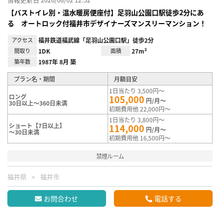
【バストイレ別・温水暖房便座付】足羽山公園口駅徒歩2分にあ
る オートロック付福井市デザイナーズマンスリーマンション！
アクセス
福井鉄道福武線「足羽山公園口駅」徒歩2分
間取り
1DK
面積
27m²
築年数
1987年 8月 築
プラン名・期間
月額目安
1日当たり 3,500円～
ロング
105,000
円/月～
30日以上～360日未満
初期費用他 22,000円～
1日当たり 3,800円～
ショート【7日以上】
114,000
円/月～
～30日未満
初期費用他 16,500円～
禁煙ルーム
福井県
福井市
お問合わせ
電話する