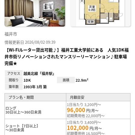
り登
録
福井市
情報更新日 2026/08/02 09:39
【Wi-Fiルーター貸出可能♪】福井工業大学前にある 人気1DK福
井市街リノベーションされたマンスリーリーマンション♪駐車場
完備★
アクセス
越美北線「福井駅」
間取り
1DK
面積
22.9m²
築年数
1993年 3月 築
プラン名・期間
月額目安
1日当たり 3,200円～
ロング
96,000
円/月～
30日以上～360日未満
初期費用他 22,000円～
1日当たり 3,400円～
ショート【7日以上】
102,000
円/月～
～30日未満
初期費用他 16,500円～