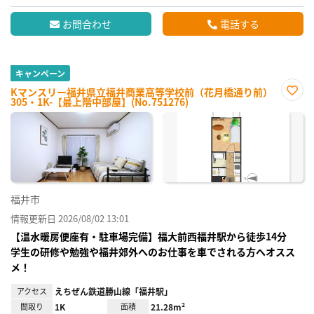
お問合わせ
電話する
キャンペーン
Kマンスリー福井県立福井商業高等学校前（花月橋通り前）
305・1K-【最上階中部屋】(No.751276)
お気
に入
り登
録
福井市
情報更新日 2026/08/02 13:01
【温水暖房便座有・駐車場完備】福大前西福井駅から徒歩14分
学生の研修や勉強や福井郊外へのお仕事を車でされる方へオスス
メ！
アクセス
えちぜん鉄道勝山線「福井駅」
間取り
1K
面積
21.28m²