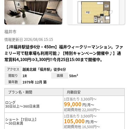
り登
録
福井市
情報更新日 2026/08/06 15:15
【JR福井駅徒歩6分・450ｍ】福井ウィークリーマンション。ファ
ミリー可で駐車場も利用可能♪【特別キャンペーン開催中♪】通
常賃料4,100円⇒3,300円‼今月25日15:00まで開催中。
アクセス
越美北線「福井駅」徒歩6分
間取り
1R
面積
58m²
築年数
1979年 12月 築
プラン名・期間
月額目安
1日当たり 3,300円～
ロング
99,000
円/月～
30日以上～360日未満
初期費用他 22,000円～
1日当たり 3,500円～
ショート【7日以上】
105,000
円/月～
～30日未満
初期費用他 16,500円～