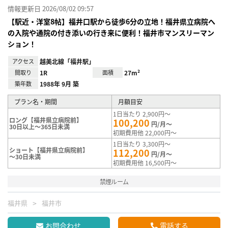
情報更新日 2026/08/02 09:57
【駅近・洋室8帖】福井口駅から徒歩6分の立地！福井県立病院へ
の入院や通院の付き添いの行き来に便利！福井市マンスリーマン
ション！
アクセス
越美北線「福井駅」
間取り
1R
面積
27m²
築年数
1988年 9月 築
プラン名・期間
月額目安
1日当たり 2,900円～
ロング【福井県立病院前】
100,200
円/月～
30日以上～365日未満
初期費用他 22,000円～
1日当たり 3,300円～
ショート【福井県立病院前】
112,200
円/月～
～30日未満
初期費用他 16,500円～
禁煙ルーム
福井県
福井市
お問合わせ
電話する