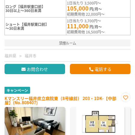
1日当たり 3,500円～
ロング【福井駅東口前】
105,000
円/月～
30日以上～360日未満
初期費用他 22,000円～
1日当たり 3,700円～
ショート【福井駅東口前】
111,000
円/月～
～30日未満
初期費用他 16,500円～
禁煙ルーム
福井県
福井市
お問合わせ
電話する
キャンペーン
Kマンスリー福井県立病院東（8号線前） 203・1DK-【中部
屋】(No.808407)
お気
に入
り登
録