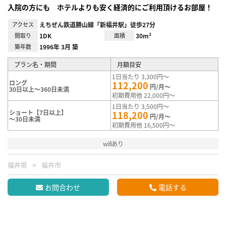
入院の方にも ホテルよりも安く経済的にご利用頂けるお部屋！
アクセス
えちぜん鉄道勝山線「新福井駅」徒歩27分
間取り
1DK
面積
30m²
築年数
1996年 3月 築
プラン名・期間
月額目安
1日当たり 3,300円～
ロング
112,200
円/月～
30日以上～360日未満
初期費用他 22,000円～
1日当たり 3,500円～
ショート【7日以上】
118,200
円/月～
～30日未満
初期費用他 16,500円～
wifiあり
福井県
福井市
お問合わせ
電話する