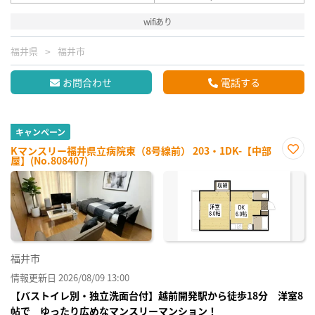
wifiあり
福井県
福井市
お問合わせ
電話する
キャンペーン
Kマンスリー福井県立病院東（8号線前） 203・1DK-【中部
屋】(No.808407)
お気
に入
り登
録
福井市
情報更新日 2026/08/09 13:00
【バストイレ別・独立洗面台付】越前開発駅から徒歩18分 洋室8
帖で ゆったり広めなマンスリーマンション！