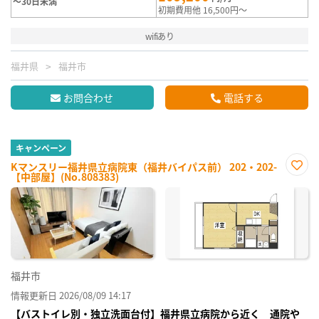
～30日未満
初期費用他 16,500円～
wifiあり
福井県
福井市
お問合わせ
電話する
キャンペーン
Kマンスリー福井県立病院東（福井バイパス前） 202・202-
【中部屋】(No.808383)
お気
に入
り登
録
福井市
情報更新日 2026/08/09 14:17
【バストイレ別・独立洗面台付】福井県立病院から近く 通院や