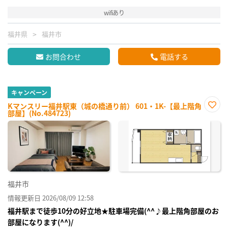
wifiあり
福井県
福井市
お問合わせ
電話する
キャンペーン
Kマンスリー福井駅東（城の橋通り前） 601・1K-【最上階角
部屋】(No.484723)
お気
に入
り登
録
福井市
情報更新日 2026/08/09 12:58
福井駅まで徒歩10分の好立地★駐車場完備(^^♪最上階角部屋のお
部屋になります(^^)/