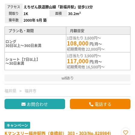
アクセス
えちぜん鉄道勝山線「新福井駅」徒歩13分
間取り
1K
面積
30.2m²
築年数
2000年 9月 築
プラン名・期間
月額目安
1日当たり 3,600円～
ロング
108,000
円/月～
30日以上～360日未満
初期費用他 22,000円～
1日当たり 3,900円～
ショート【7日以上】
117,000
円/月～
～30日未満
初期費用他 16,500円～
wifiあり
福井県
福井市
お問合わせ
電話する
キャンペーン
Kマンスリー福井駅西（幸橋前） 303・303(No.828984)