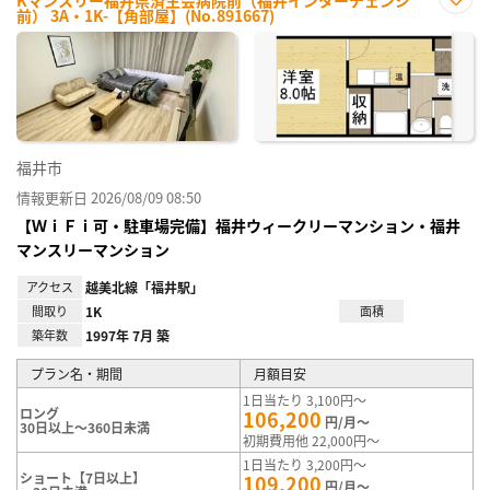
Kマンスリー福井県済生会病院前（福井インターチェンジ
前） 3A・1K-【角部屋】(No.891667)
お気
に入
り登
録
福井市
情報更新日 2026/08/09 08:50
【ＷｉＦｉ可・駐車場完備】福井ウィークリーマンション・福井
マンスリーマンション
アクセス
越美北線「福井駅」
間取り
1K
面積
築年数
1997年 7月 築
プラン名・期間
月額目安
1日当たり 3,100円～
ロング
106,200
円/月～
30日以上～360日未満
初期費用他 22,000円～
1日当たり 3,200円～
ショート【7日以上】
109,200
円/月～