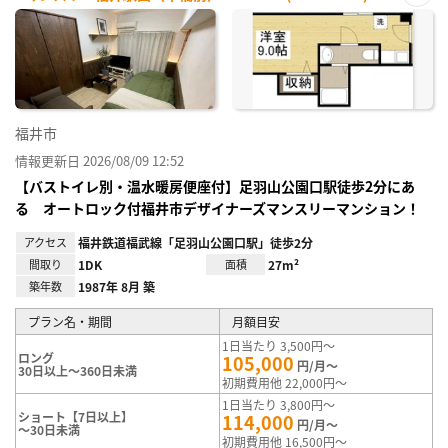
お気
に入
り登
録
福井市
情報更新日 2026/08/09 12:52
【バストイレ別・温水暖房便座付】足羽山公園口駅徒歩2分にあ
る オートロック付福井市デザイナーズマンスリーマンション！
アクセス
福井鉄道福武線「足羽山公園口駅」徒歩2分
間取り
1DK
面積
27m²
築年数
1987年 8月 築
プラン名・期間
月額目安
1日当たり 3,500円～
ロング
105,000
円/月～
30日以上～360日未満
初期費用他 22,000円～
1日当たり 3,800円～
ショート【7日以上】
114,000
円/月～
～30日未満
初期費用他 16,500円～