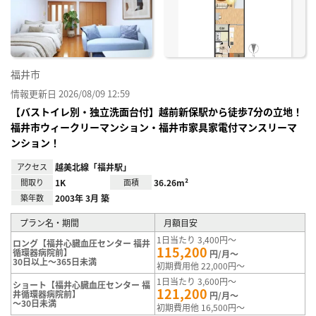
り登
録
福井市
情報更新日 2026/08/09 12:59
【バストイレ別・独立洗面台付】越前新保駅から徒歩7分の立地！
福井市ウィークリーマンション・福井市家具家電付マンスリーマ
ンション！
アクセス
越美北線「福井駅」
間取り
1K
面積
36.26m²
築年数
2003年 3月 築
プラン名・期間
月額目安
1日当たり 3,400円～
ロング【福井心臓血圧センター 福井
115,200
循環器病院前】
円/月～
30日以上～365日未満
初期費用他 22,000円～
1日当たり 3,600円～
ショート【福井心臓血圧センター 福
121,200
井循環器病院前】
円/月～
～30日未満
初期費用他 16,500円～