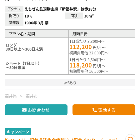
アクセス
えちぜん鉄道勝山線「新福井駅」徒歩28分
間取り
1DK
面積
30m²
築年数
1996年 3月 築
プラン名・期間
月額目安
1日当たり 3,300円～
ロング
112,200
円/月～
30日以上～360日未満
初期費用他 22,000円～
1日当たり 3,500円～
ショート【7日以上】
118,200
円/月～
～30日未満
初期費用他 16,500円～
wifiあり
福井県
福井市
お問合わせ
電話する
キャンペーン