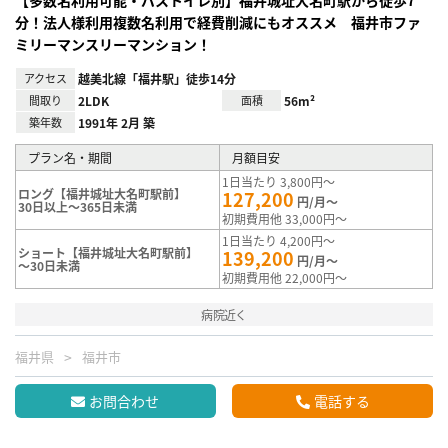
【多数名利用可能・バストイレ別】福井城址大名町駅から徒歩7
分！法人様利用複数名利用で経費削減にもオススメ 福井市ファ
ミリーマンスリーマンション！
アクセス
越美北線「福井駅」徒歩14分
間取り
2LDK
面積
56m²
築年数
1991年 2月 築
プラン名・期間
月額目安
1日当たり 3,800円～
ロング【福井城址大名町駅前】
127,200
円/月～
30日以上～365日未満
初期費用他 33,000円～
1日当たり 4,200円～
ショート【福井城址大名町駅前】
139,200
円/月～
～30日未満
初期費用他 22,000円～
病院近く
福井県
福井市
お問合わせ
電話する