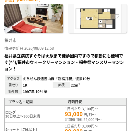
お気
に入
り登
録
福井市
情報更新日 2026/08/09 12:58
福井県立病院すぐそば★駅まで徒歩圏内ですので移動にも便利で
す(^^)/福井市ウィークリーマンション・福井県マンスリーマンシ
ョン！
アクセス
えちぜん鉄道勝山線「新福井駅」徒歩19分
間取り
1K
面積
22m²
築年数
1997年 10月 築
プラン名・期間
月額目安
1日当たり 3,100円～
ロング
93,000
円/月～
30日以上～360日未満
初期費用他 22,000円～
1日当たり 3,300円～
ショート【7日以上】