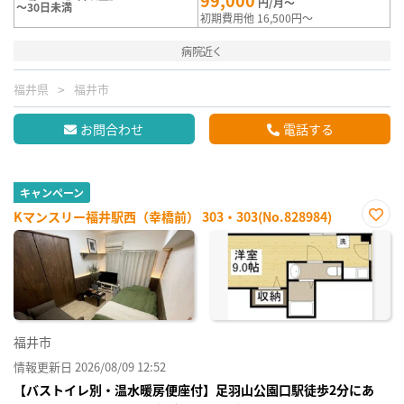
99,000
円/月～
～30日未満
初期費用他 16,500円～
病院近く
福井県
福井市
お問合わせ
電話する
キャンペーン
Kマンスリー福井駅西（幸橋前） 303・303(No.828984)
お気
に入
り登
録
福井市
情報更新日 2026/08/09 12:52
【バストイレ別・温水暖房便座付】足羽山公園口駅徒歩2分にあ