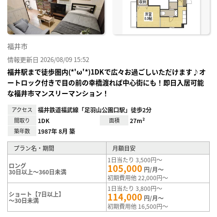
り登
録
福井市
情報更新日 2026/08/09 15:52
福井駅まで徒歩圏内(*'ω'*)1DKで広々お過ごしいただけます♪オ
ートロック付きで目の前の幸橋渡れば中心街にも！即日入居可能
な福井市マンスリーマンション！
アクセス
福井鉄道福武線「足羽山公園口駅」徒歩2分
間取り
1DK
面積
27m²
築年数
1987年 8月 築
プラン名・期間
月額目安
1日当たり 3,500円～
ロング
105,000
円/月～
30日以上～360日未満
初期費用他 22,000円～
1日当たり 3,800円～
ショート【7日以上】
114,000
円/月～
～30日未満
初期費用他 16,500円～