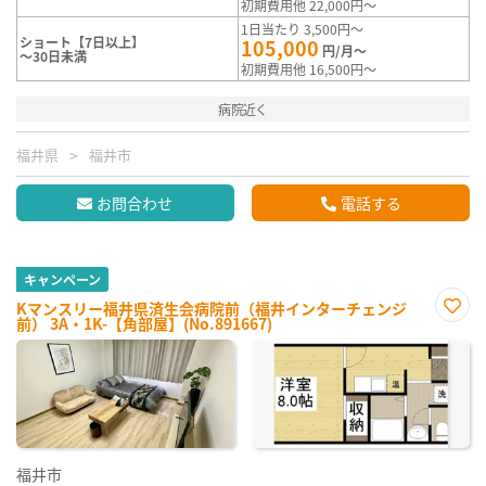
初期費用他 22,000円～
1日当たり 3,500円～
ショート【7日以上】
105,000
円/月～
～30日未満
初期費用他 16,500円～
病院近く
福井県
福井市
お問合わせ
電話する
キャンペーン
Kマンスリー福井県済生会病院前（福井インターチェンジ
前） 3A・1K-【角部屋】(No.891667)
お気
に入
り登
録
福井市