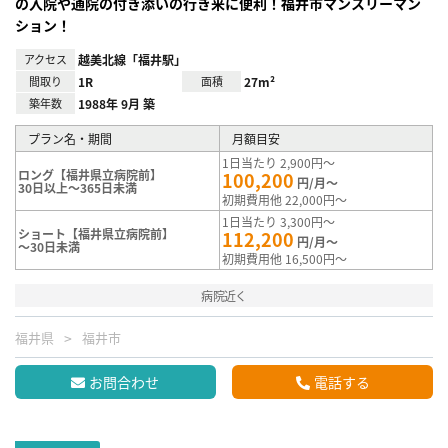
の入院や通院の付き添いの行き来に便利！福井市マンスリーマン
ション！
アクセス
越美北線「福井駅」
間取り
1R
面積
27m²
築年数
1988年 9月 築
プラン名・期間
月額目安
1日当たり 2,900円～
ロング【福井県立病院前】
100,200
円/月～
30日以上～365日未満
初期費用他 22,000円～
1日当たり 3,300円～
ショート【福井県立病院前】
112,200
円/月～
～30日未満
初期費用他 16,500円～
病院近く
福井県
福井市
お問合わせ
電話する