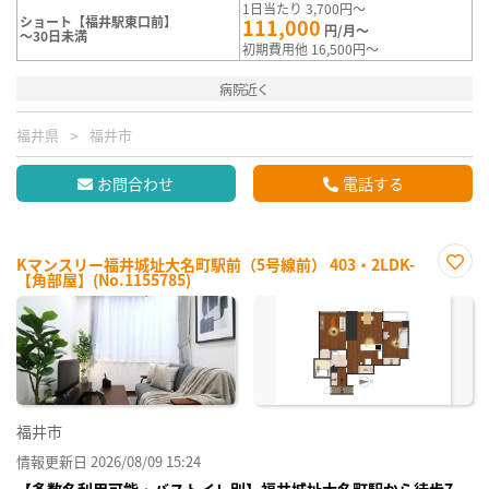
1日当たり 3,700円～
ショート【福井駅東口前】
111,000
円/月～
～30日未満
初期費用他 16,500円～
病院近く
福井県
福井市
お問合わせ
電話する
Kマンスリー福井城址大名町駅前（5号線前） 403・2LDK-
【角部屋】(No.1155785)
お気
に入
り登
録
福井市
情報更新日 2026/08/09 15:24