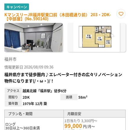
キャンペーン
KマンスリーJR福井駅東口前（木田橋通り前） 203・2DK-
【中部屋】(No.590140)
お気
に入
り登
録
福井市
情報更新日 2026/08/09 09:36
福井県庁まで徒歩圏内♪エレベーター付きの広々リノベーション
物件になります(/・ω・)/！
アクセス
越美北線「福井駅」徒歩6分
間取り
2DK
面積
58m²
築年数
1979年 12月 築
プラン名・期間
月額目安
1日当たり 3,300円～
ロング
99,000
円/月～
30日以上～360日未満