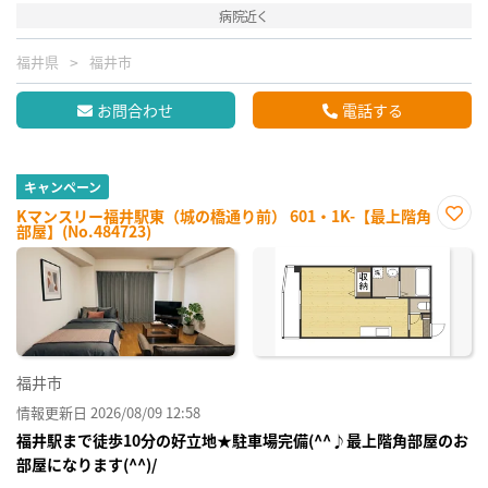
病院近く
福井県
福井市
お問合わせ
電話する
キャンペーン
Kマンスリー福井駅東（城の橋通り前） 601・1K-【最上階角
部屋】(No.484723)
お気
に入
り登
録
福井市
情報更新日 2026/08/09 12:58
福井駅まで徒歩10分の好立地★駐車場完備(^^♪最上階角部屋のお
部屋になります(^^)/