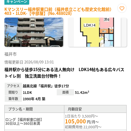
キャンペーン
Kマンスリー福井駅東口前（福井県立こども歴史文化館前）
403・1LDK-【中部屋】(No.488028)
お気
に入
り登
録
福井市
情報更新日 2026/08/09 13:01
福井駅から徒歩15分にある法人無向け LDK14帖もある広々バス
トイレ別 独立洗面台付物件！
アクセス
越美北線「福井駅」徒歩17分
間取り
1LDK
面積
51.42m²
築年数
1990年 4月 築
プラン名・期間
月額目安
1日当たり 3,500円～
ロング【福井駅東口前】
105,000
円/月～
30日以上～360日未満
初期費用他 22,000円～