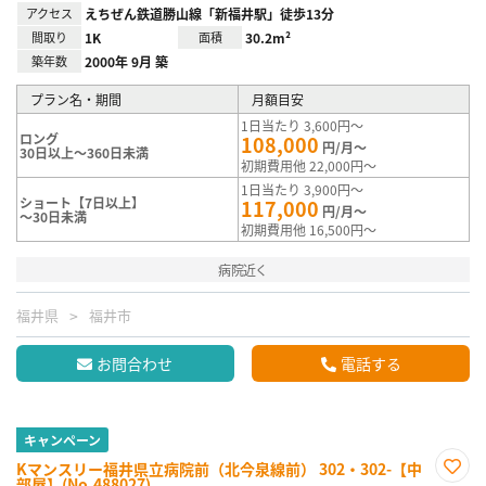
アクセス
えちぜん鉄道勝山線「新福井駅」徒歩13分
間取り
1K
面積
30.2m²
築年数
2000年 9月 築
プラン名・期間
月額目安
1日当たり 3,600円～
ロング
108,000
円/月～
30日以上～360日未満
初期費用他 22,000円～
1日当たり 3,900円～
ショート【7日以上】
117,000
円/月～
～30日未満
初期費用他 16,500円～
病院近く
福井県
福井市
お問合わせ
電話する
キャンペーン
Kマンスリー福井県立病院前（北今泉線前） 302・302-【中
部屋】(No.488027)