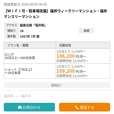
情報更新日 2026/08/09 08:50
【ＷｉＦｉ可・駐車場完備】福井ウィークリーマンション・福井
マンスリーマンション
アクセス
越美北線「福井駅」
間取り
1K
面積
築年数
1997年 7月 築
プラン名・期間
月額目安
1日当たり 3,100円～
ロング
106,200
円/月～
30日以上～360日未満
初期費用他 22,000円～
1日当たり 3,200円～
ショート【7日以上】
109,200
円/月～
～30日未満
初期費用他 16,500円～
病院近く
福井県
福井市
お問合わせ
電話する