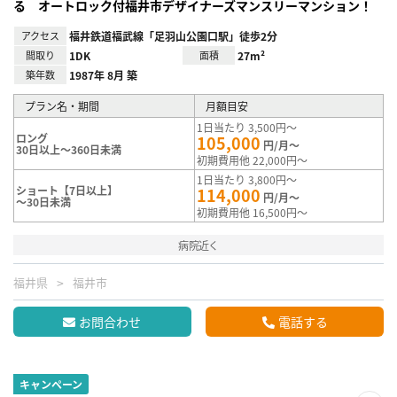
る オートロック付福井市デザイナーズマンスリーマンション！
アクセス
福井鉄道福武線「足羽山公園口駅」徒歩2分
間取り
1DK
面積
27m²
築年数
1987年 8月 築
プラン名・期間
月額目安
1日当たり 3,500円～
ロング
105,000
円/月～
30日以上～360日未満
初期費用他 22,000円～
1日当たり 3,800円～
ショート【7日以上】
114,000
円/月～
～30日未満
初期費用他 16,500円～
病院近く
福井県
福井市
お問合わせ
電話する
キャンペーン