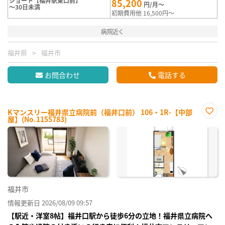
ショート【福井駅東口前】
85,200
円/月～
～30日未満
初期費用他 16,500円～
病院近く
福井県
福井市
お問合わせ
電話する
Kマンスリー福井県立病院前（福井口前） 106・1R-【中部
屋】(No.1155783)
お気
に入
り登
録
福井市
情報更新日 2026/08/09 09:57
【駅近・洋室8帖】福井口駅から徒歩6分の立地！福井県立病院へ