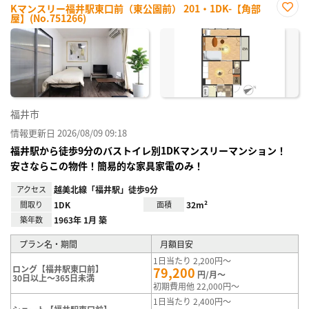
Kマンスリー福井駅東口前（東公園前） 201・1DK-【角部
屋】(No.751266)
お気
に入
り登
録
福井市
情報更新日 2026/08/09 09:18
福井駅から徒歩9分のバストイレ別1DKマンスリーマンション！
安さならこの物件！簡易的な家具家電のみ！
アクセス
越美北線「福井駅」徒歩9分
間取り
1DK
面積
32m²
築年数
1963年 1月 築
プラン名・期間
月額目安
1日当たり 2,200円～
ロング【福井駅東口前】
79,200
円/月～
30日以上～365日未満
初期費用他 22,000円～
1日当たり 2,400円～