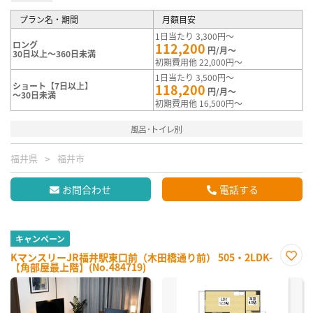
プラン名・期間
月額目安
1日当たり 3,300円～
ロング
112,200
円/月～
30日以上～360日未満
初期費用他 22,000円～
1日当たり 3,500円～
ショート【7日以上】
118,200
円/月～
～30日未満
初期費用他 16,500円～
風呂･トイレ別
福井県
福井市
お問合わせ
電話する
キャンペーン
KマンスリーJR福井駅東口前（木田橋通り前） 505・2LDK-
【角部屋最上階】(No.484719)
お気
に入
り登
録