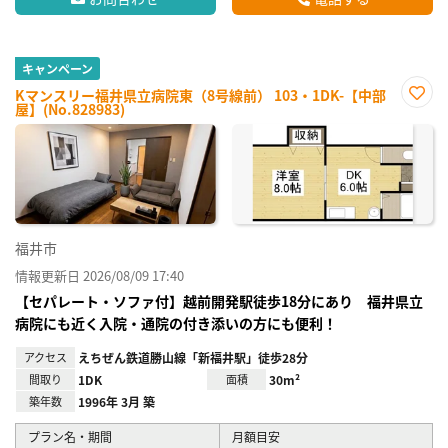
キャンペーン
Kマンスリー福井県立病院東（8号線前） 103・1DK-【中部
屋】(No.828983)
お気
に入
り登
録
福井市
情報更新日 2026/08/09 17:40
【セパレート・ソファ付】越前開発駅徒歩18分にあり 福井県立
病院にも近く入院・通院の付き添いの方にも便利！
アクセス
えちぜん鉄道勝山線「新福井駅」徒歩28分
間取り
1DK
面積
30m²
築年数
1996年 3月 築
プラン名・期間
月額目安