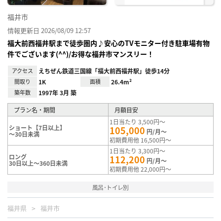
福井市
情報更新日 2026/08/09 12:57
福大前西福井駅まで徒歩圏内♪安心のTVモニター付き駐車場有物
件でございます(^^)/お得な福井市マンスリー！
アクセス
えちぜん鉄道三国線「福大前西福井駅」徒歩14分
間取り
1K
面積
26.4m²
築年数
1997年 3月 築
プラン名・期間
月額目安
1日当たり 3,500円～
ショート【7日以上】
105,000
円/月～
～30日未満
初期費用他 16,500円～
1日当たり 3,300円～
ロング
112,200
円/月～
30日以上～360日未満
初期費用他 22,000円～
風呂･トイレ別
福井県
福井市