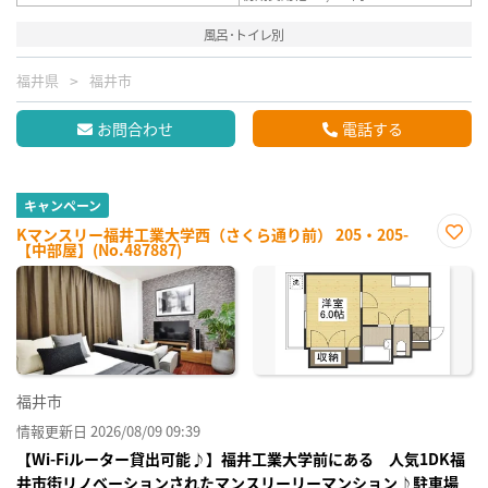
風呂･トイレ別
福井県
福井市
お問合わせ
電話する
キャンペーン
Kマンスリー福井工業大学西（さくら通り前） 205・205-
【中部屋】(No.487887)
お気
に入
り登
録
福井市
情報更新日 2026/08/09 09:39
【Wi-Fiルーター貸出可能♪】福井工業大学前にある 人気1DK福
井市街リノベーションされたマンスリーリーマンション♪駐車場