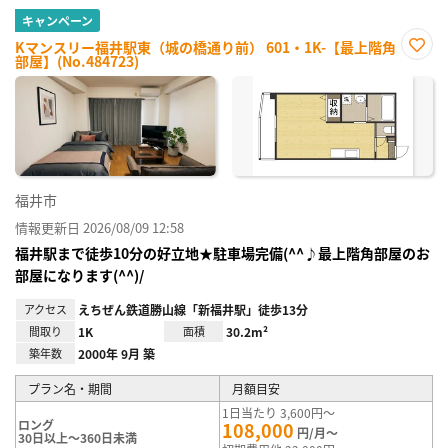
キャンペーン
Kマンスリー福井駅東（城の橋通り前） 601・1K-【最上階角
部屋】(No.484723)
お気
に入
り登
録
福井市
情報更新日 2026/08/09 12:58
福井駅まで徒歩10分の好立地★駐車場完備(^^♪最上階角部屋のお
部屋になります(^^)/
アクセス
えちぜん鉄道勝山線「新福井駅」徒歩13分
間取り
1K
面積
30.2m²
築年数
2000年 9月 築
プラン名・期間
月額目安
1日当たり 3,600円～
ロング
108,000
円/月～
30日以上～360日未満