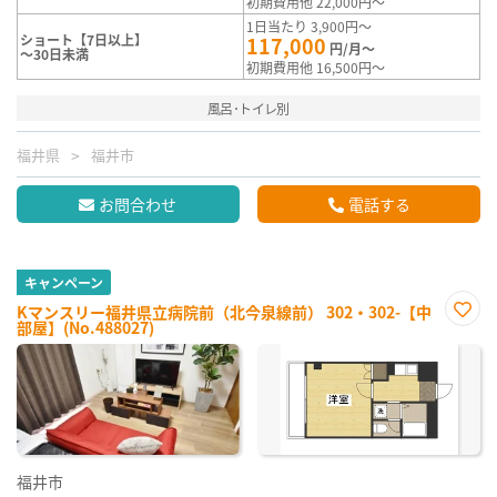
初期費用他 22,000円～
1日当たり 3,900円～
ショート【7日以上】
117,000
円/月～
～30日未満
初期費用他 16,500円～
風呂･トイレ別
福井県
福井市
お問合わせ
電話する
キャンペーン
Kマンスリー福井県立病院前（北今泉線前） 302・302-【中
部屋】(No.488027)
お気
に入
り登
録
福井市