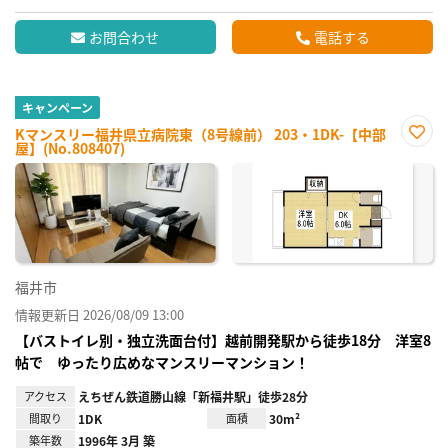
お問合わせ
電話する
キャンペーン
Kマンスリー福井県立病院東（8号線前） 203・1DK-【中部
屋】(No.808407)
お気
に入
り登
録
福井市
情報更新日 2026/08/09 13:00
【バストイレ別・独立洗面台付】越前開発駅から徒歩18分 洋室8
帖で ゆったり広めなマンスリーマンション！
アクセス
えちぜん鉄道勝山線「新福井駅」徒歩28分
間取り
1DK
面積
30m²
築年数
1996年 3月 築