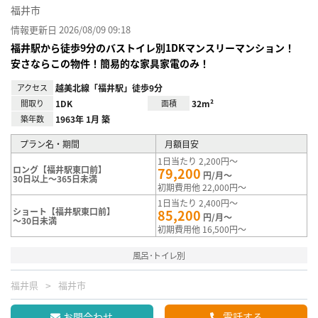
福井市
情報更新日 2026/08/09 09:18
福井駅から徒歩9分のバストイレ別1DKマンスリーマンション！
安さならこの物件！簡易的な家具家電のみ！
アクセス
越美北線「福井駅」徒歩9分
間取り
1DK
面積
32m²
築年数
1963年 1月 築
プラン名・期間
月額目安
1日当たり 2,200円～
ロング【福井駅東口前】
79,200
円/月～
30日以上～365日未満
初期費用他 22,000円～
1日当たり 2,400円～
ショート【福井駅東口前】
85,200
円/月～
～30日未満
初期費用他 16,500円～
風呂･トイレ別
福井県
福井市
お問合わせ
電話する