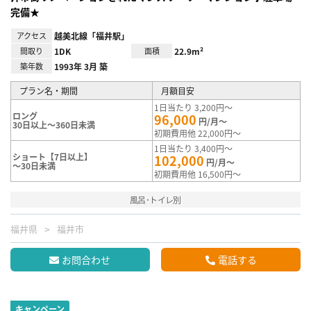
完備★
アクセス
越美北線「福井駅」
間取り
1DK
面積
22.9m²
築年数
1993年 3月 築
プラン名・期間
月額目安
1日当たり 3,200円～
ロング
96,000
円/月～
30日以上～360日未満
初期費用他 22,000円～
1日当たり 3,400円～
ショート【7日以上】
102,000
円/月～
～30日未満
初期費用他 16,500円～
風呂･トイレ別
福井県
福井市
お問合わせ
電話する
キャンペーン