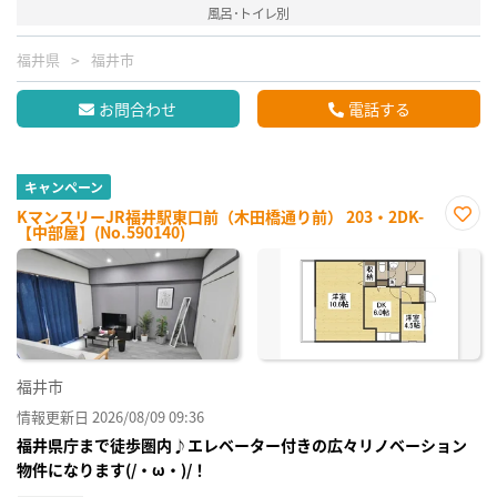
風呂･トイレ別
福井県
福井市
お問合わせ
電話する
キャンペーン
KマンスリーJR福井駅東口前（木田橋通り前） 203・2DK-
【中部屋】(No.590140)
お気
に入
り登
録
福井市
情報更新日 2026/08/09 09:36
福井県庁まで徒歩圏内♪エレベーター付きの広々リノベーション
物件になります(/・ω・)/！