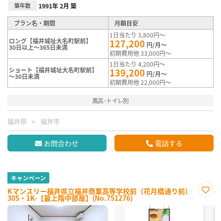
築年数
1991年 2月 築
プラン名・期間
月額目安
1日当たり 3,800円～
ロング【福井城址大名町駅前】
127,200
円/月～
30日以上～365日未満
初期費用他 33,000円～
1日当たり 4,200円～
ショート【福井城址大名町駅前】
139,200
円/月～
～30日未満
初期費用他 22,000円～
風呂･トイレ別
福井県
福井市
お問合わせ
電話する
キャンペーン
Kマンスリー福井県立福井商業高等学校前（花月橋通り前）
305・1K-【最上階中部屋】(No.751276)
お気
に入
り登