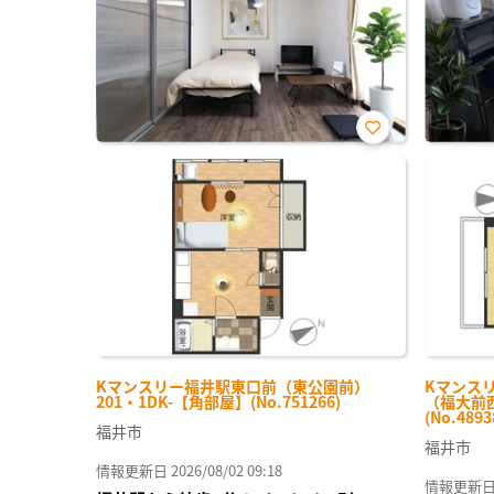
お気
に入
り登
録
Kマンスリー福井駅東口前（東公園前）
Kマンス
201・1DK-【角部屋】(No.751266)
（福大前西
(No.4893
福井市
福井市
情報更新日 2026/08/02 09:18
情報更新日 20