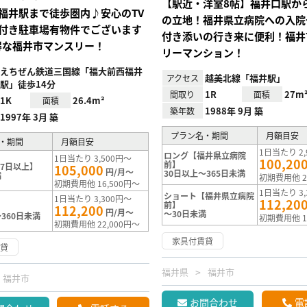
【駅近・洋室8帖】福井口駅か
福井駅まで徒歩圏内♪安心のTV
の立地！福井県立病院への入院
付き駐車場有物件でございます
付き添いの行き来に便利！福井
/お得な福井市マンスリー！
リーマンション！
えちぜん鉄道三国線「福大前西福井
越美北線「福井駅」
アクセス
駅」徒歩14分
1R
27m
間取り
面積
1K
26.4m²
面積
1988年 9月 築
築年数
1997年 3月 築
プラン名・期間
月額目安
・期間
月額目安
1日当たり 2,
ロング【福井県立病院
1日当たり 3,500円～
100,20
前】
7日以上】
105,000
円/月～
30日以上～365日未満
満
初期費用他 2
初期費用他 16,500円～
1日当たり 3,
ショート【福井県立病院
1日当たり 3,300円～
112,20
前】
112,200
円/月～
～30日未満
360日未満
初期費用他 1
初期費用他 22,000円～
家具付賃貸
賃貸
福井県
福井市
福井市
お問合わせ
電