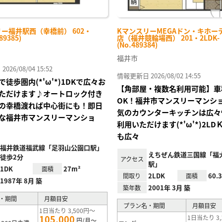
ー福井駅西（幸橋前） 602・
KマンスリーMEGAドン・キホーテ
89385)
店（福井競輪場西） 201・2LDK
(No.489384)
福井市
26/08/04 15:52
情報更新日 2026/08/02 14:55
徒歩圏内(*'ω'*)1DKで広々お
【角部屋・複数名利用可能】車
ただけます♪オートロック付き
OK！福井市マンスリーマンシ
の幸橋渡れば中心街にも！即日
気のカウンターキッチンは広々
な福井市マンスリーマンショ
利用いただけます(*'ω'*)2L
も広々
福井鉄道福武線「足羽山公園口駅」
えちぜん鉄道三国線「福
徒歩2分
アクセス
駅」
1DK
27m²
面積
2LDK
60.
間取り
面積
1987年 8月 築
2001年 3月 築
築年数
・期間
月額目安
プラン名・期間
月額目安
1日当たり 3,500円～
105,000
1日当たり 3,
円/月～