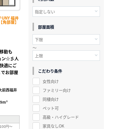
UNY 福井
-【角部屋】
部屋面積
～
移動も
ョン☆彡人
快適にご
こだわり条件
DＫでお部屋
女性向け
大前西福井
ファミリー向け
同棲向け
39m²
ペット可
高級・ハイグレード
家具なしOK
100円～