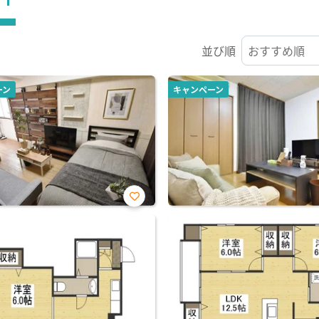
並び順
ーン
キャンペーン
お気
に入
り登
録