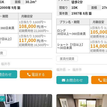
1K
30.2m²
徒歩2分
面積
2000年 9月 築
1DK
27
間取り
面積
1987年 8月 築
築年数
・期間
月額目安
1日当たり 3,600円～
プラン名・期間
月額目安
108,000
円/月～
1日当たり 3,
360日未満
ロング
初期費用他 22,000円～
105,00
30日以上～360日未満
1日当たり 3,900円～
初期費用他 2
7日以上】
117,000
円/月～
1日当たり 3,
満
ショート【7日以上】
初期費用他 16,500円～
114,00
～30日未満
初期費用他 1
賃貸
家具付賃貸
福井市
福井県
福井市
問合わせ
電話する
お問合わせ
電
ーン