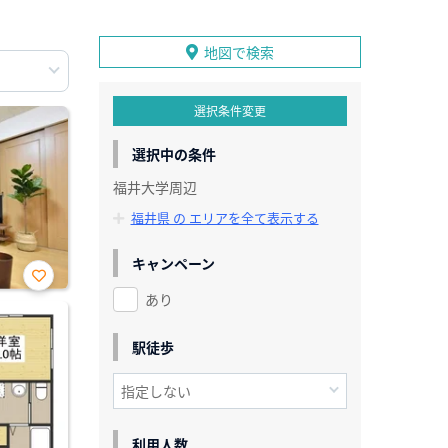
地図で検索
選択条件変更
選択中の条件
福井大学周辺
福井県 の エリアを全て表示する
キャンペーン
あり
お気
に入
り登
録
駅徒歩
利用人数