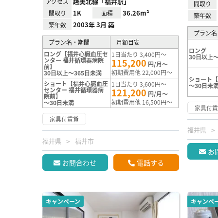
越美北線「福井駅」
アクセス
間取り
1K
36.26m²
間取り
面積
築年数
2003年 3月 築
築年数
プラン名
プラン名・期間
月額目安
ロング
ロング【福井心臓血圧セ
1日当たり 3,400円～
30日以上～
ンター 福井循環器病院
115,200
円/月～
前】
初期費用他 22,000円～
30日以上～365日未満
ショート【
ショート【福井心臓血圧
1日当たり 3,600円～
～30日未
センター 福井循環器病
121,200
円/月～
院前】
初期費用他 16,500円～
～30日未満
家具付
家具付賃貸
福井県
福井県
福井市
お
お問合わせ
電話する
キャンペーン
キャンペ