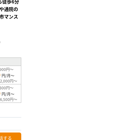
ら徒歩6分
や通院の
市マンス
²
900円～
0
円/月～
2,000円～
300円～
0
円/月～
6,500円～
話する