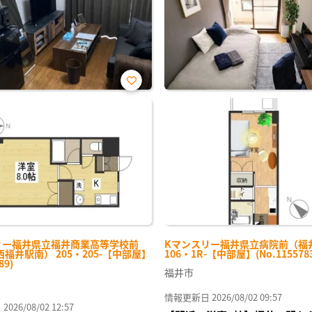
お気
に入
り登
録
リー福井県立福井商業高等学校前
Kマンスリー福井県立病院前（福
福井駅南） 205・205-【中部屋】
106・1R-【中部屋】(No.1155783
89)
福井市
情報更新日 2026/08/02 09:57
26/08/02 12:57