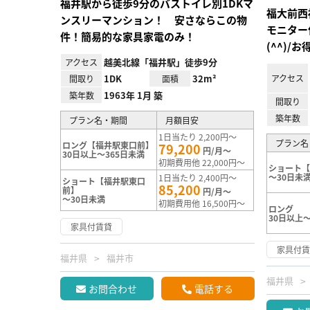
福井駅から徒歩9分のバストイレ別1DKマ
福大前西
ンスリーマンション！ 安さならこの物
モニター
件！簡易的な家具家電のみ！
(^^)
越美北線「福井駅」徒歩9分
アクセス
1DK
32m²
アクセス
間取り
面積
1963年 1月 築
築年数
間取り
築年数
プラン名・期間
月額目安
1日当たり 2,200円～
プラン名
ロング【福井駅東口前】
79,200
円/月～
30日以上～365日未満
初期費用他 22,000円～
ショート【
～30日未
1日当たり 2,400円～
ショート【福井駅東口
85,200
前】
円/月～
～30日未満
初期費用他 16,500円～
ロング
30日以上～
家具付賃貸
家具付
福井県
福井市
福井県
お問合わせ
電話する