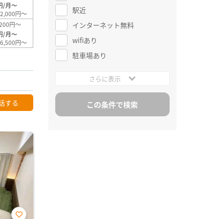
円/月～
駅近
2,000円～
インターネット無料
200円～
円/月～
wifiあり
6,500円～
駐車場あり
さらに表示
話する