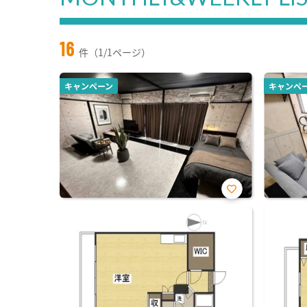
16
件（1/1ページ）
キャンペーン
キャンペ
お気
に入
り登
録