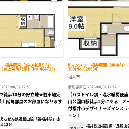
お気
に入
り登
録
リー福井駅東（城の橋通り前）
Kマンスリー福井駅西（幸橋前） 3
-【最上階角部屋】(No.484723)
303(No.828984)
福井市
26/08/02 12:58
情報更新日 2026/08/02 12:52
で徒歩10分の好立地★駐車場完
【バストイレ別・温水暖房便座
♪最上階角部屋のお部屋になります
山公園口駅徒歩2分にある オ
付福井市デザイナーズマンスリ
ョン！
えちぜん鉄道勝山線「新福井駅」徒
歩13分
福井鉄道福武線「足羽山
アクセス