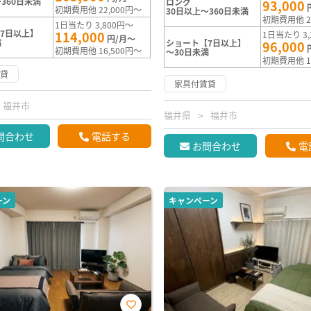
360日未満
ロング
93,000
初期費用他 22,000円～
30日以上～360日未満
初期費用他 2
1日当たり 3,800円～
7日以上】
114,000
1日当たり 3,
円/月～
満
ショート【7日以上】
96,000
初期費用他 16,500円～
～30日未満
初期費用他 1
賃貸
家具付賃貸
福井市
福井県
福井市
問合わせ
電話する
お問合わせ
電
ーン
キャンペーン