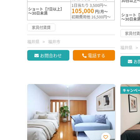
30日以上～
1日当たり 3,500円～
ショート【7日以上】
105,000
円/月～
～30日未満
ショート【
初期費用他 16,500円～
～30日未
家具付賃貸
家具付
福井県
福井市
福井県
お問合わせ
電話する
お
キャンペ