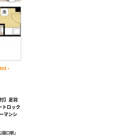
お気
に入
り登
録
03・
付】足羽
ートロック
ーマンシ
公園口駅」