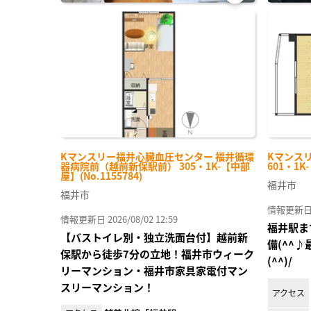
お気
に入
り登
録
Kマンスリー福井心臓血圧センター 福井循環
Kマンス
器病院前（越前新保駅前） 305・1K-【中部
601・1K
屋】(No.1155784)
福井市
福井市
情報更新日 20
情報更新日 2026/08/02 12:59
福井駅ま
【バストイレ別・独立洗面台付】越前新
備(^^
保駅から徒歩7分の立地！福井市ウィーク
(^^)/
リーマンション・福井市家具家電付マン
スリーマンション！
アクセス