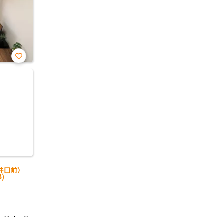
お気
に入
り登
録
井口前）
)