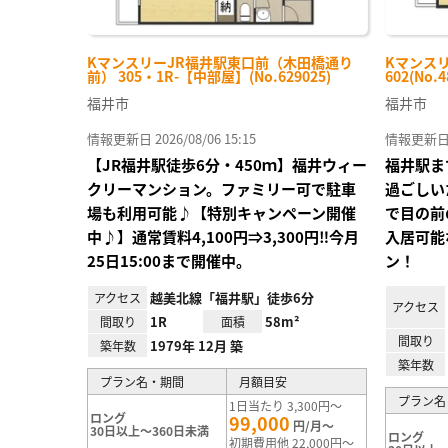
KマンスリーJR福井駅東口前（木田橋通り
Kマンスリ
前） 305・1R-【中部屋】(No.629025)
602(No.4
福井市
福井市
情報更新日 2026/08/06 15:15
情報更新日 20
【JR福井駅徒歩6分・450ｍ】福井ウィー
福井駅まで
クリーマンション。ファミリー可で駐車
過ごしい
場も利用可能♪【特別キャンペーン開催
で目の前
中♪】通常賃料4,100円⇒3,300円‼今月
入居可能
25日15:00まで開催中。
ン！
越美北線「福井駅」徒歩6分
アクセス
アクセス
1R
58m²
間取り
面積
間取り
1979年 12月 築
築年数
築年数
プラン名・期間
月額目安
プラン名
1日当たり 3,300円～
ロング
99,000
円/月～
30日以上～360日未満
ロング
初期費用他 22,000円～