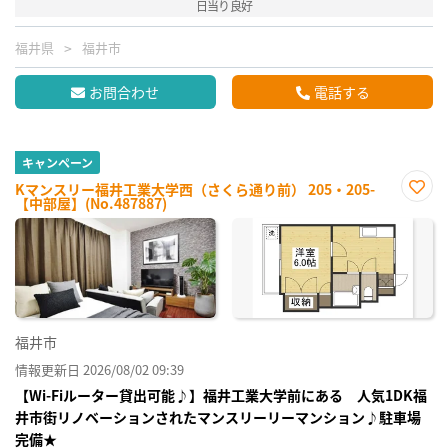
日当り良好
福井県
福井市
お問合わせ
電話する
キャンペーン
Kマンスリー福井工業大学西（さくら通り前） 205・205-
【中部屋】(No.487887)
お気
に入
り登
録
福井市
情報更新日 2026/08/02 09:39
【Wi-Fiルーター貸出可能♪】福井工業大学前にある 人気1DK福
井市街リノベーションされたマンスリーリーマンション♪駐車場
完備★