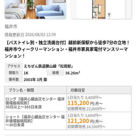
福井市
情報更新日 2026/08/02 12:59
【バストイレ別・独立洗面台付】越前新保駅から徒歩7分の立地！
福井市ウィークリーマンション・福井市家具家電付マンスリーマ
ンション！
アクセス
えちぜん鉄道勝山線「松岡駅」
間取り
1K
面積
36.26m²
築年数
2003年 3月 築
プラン名・期間
月額目安
1日当たり 3,400円～
ロング【福井心臓血圧センター 福井
115,200
循環器病院前】
円/月～
30日以上～365日未満
初期費用他 22,000円～
1日当たり 3,600円～
ショート【福井心臓血圧センター 福
121,200
井循環器病院前】
円/月～
～30日未満
初期費用他 16,500円～