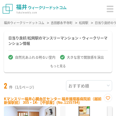
福井ウィークリードットコム
吉田郡永平寺町
松岡駅
日当り良好の
日当り良好/松岡駅のマンスリーマンション・ウィークリーマ
ンション情報
自然光あふれる明るい室内
大きな窓で開放感を演出
もっと見る
2
件（1/1ページ）
Kマンスリー福井心臓血圧センター 福井循環器病院前（越前
新保駅前） 305・1K-【中部屋】(No.1155784)
お気
に入
り登
録