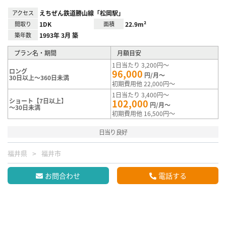
アクセス
えちぜん鉄道勝山線「松岡駅」
間取り
1DK
面積
22.9m²
築年数
1993年 3月 築
プラン名・期間
月額目安
1日当たり 3,200円～
ロング
96,000
円/月～
30日以上～360日未満
初期費用他 22,000円～
1日当たり 3,400円～
ショート【7日以上】
102,000
円/月～
～30日未満
初期費用他 16,500円～
日当り良好
福井県
福井市
お問合わせ
電話する