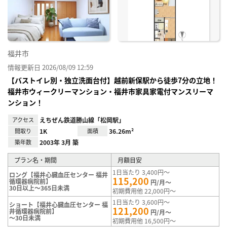
り登
録
福井市
情報更新日 2026/08/09 12:59
【バストイレ別・独立洗面台付】越前新保駅から徒歩7分の立地！
福井市ウィークリーマンション・福井市家具家電付マンスリーマ
ンション！
アクセス
えちぜん鉄道勝山線「松岡駅」
間取り
1K
面積
36.26m²
築年数
2003年 3月 築
プラン名・期間
月額目安
1日当たり 3,400円～
ロング【福井心臓血圧センター 福井
115,200
循環器病院前】
円/月～
30日以上～365日未満
初期費用他 22,000円～
1日当たり 3,600円～
ショート【福井心臓血圧センター 福
121,200
井循環器病院前】
円/月～
～30日未満
初期費用他 16,500円～