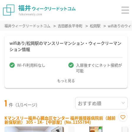
福井ウィークリードットコム
吉田郡永平寺町
松岡駅
wifiありの
wifiあり/松岡駅のマンスリーマンション・ウィークリーマン
ション情報
Wi-Fi利用料なし
入居後すぐにネット接続が
可能
もっと見る
1
件（1/1ページ）
Kマンスリー福井心臓血圧センター 福井循環器病院前（越前
新保駅前） 305・1K-【中部屋】(No.1155784)
お気
に入