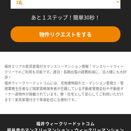
あと１ステップ！簡単30秒！
物件リクエストをする
福井エリアの家具家電付きマンスリーマンション情報！マンスリー＋ウィー
クリーでのご利用も可能です。連泊・長期出張の経費削減に、法人様にも大好
評！
福井ウィークリードットコムには、宅地建物取引士・マンション管理士・管
理業務主任者など国家資格保有者が在籍している不動産管理会社や不動産オ
ーナー直物件が掲載されています。寮・社宅として安心してご利用いただけ
ます！家具家電付きで単身赴任にも便利です。
福井ウィークリードットコム
福井県のマンスリーマンション・ウィークリーマンション