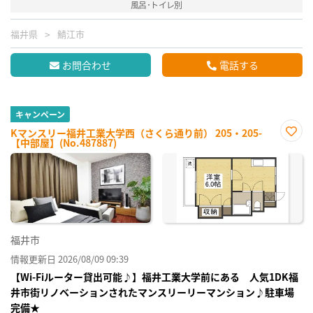
風呂･トイレ別
福井県
鯖江市
お問合わせ
電話する
キャンペーン
Kマンスリー福井工業大学西（さくら通り前） 205・205-
【中部屋】(No.487887)
お気
に入
り登
録
福井市
情報更新日 2026/08/09 09:39
【Wi-Fiルーター貸出可能♪】福井工業大学前にある 人気1DK福
井市街リノベーションされたマンスリーリーマンション♪駐車場
完備★