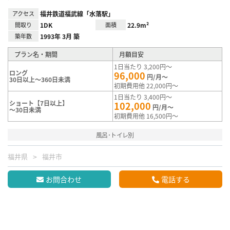
アクセス
福井鉄道福武線「水落駅」
間取り
1DK
面積
22.9m²
築年数
1993年 3月 築
プラン名・期間
月額目安
1日当たり 3,200円～
ロング
96,000
円/月～
30日以上～360日未満
初期費用他 22,000円～
1日当たり 3,400円～
ショート【7日以上】
102,000
円/月～
～30日未満
初期費用他 16,500円～
風呂･トイレ別
福井県
福井市
お問合わせ
電話する