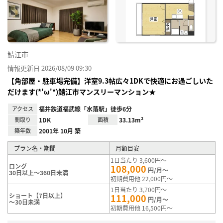
り登
録
鯖江市
情報更新日 2026/08/09 09:30
【角部屋・駐車場完備】洋室9.3帖広々1DKで快適にお過ごしいた
だけます(*'ω'*)鯖江市マンスリーマンション★
アクセス
福井鉄道福武線「水落駅」徒歩6分
間取り
1DK
面積
33.13m²
築年数
2001年 10月 築
プラン名・期間
月額目安
1日当たり 3,600円～
ロング
108,000
円/月～
30日以上～360日未満
初期費用他 22,000円～
1日当たり 3,700円～
ショート【7日以上】
111,000
円/月～
～30日未満
初期費用他 16,500円～