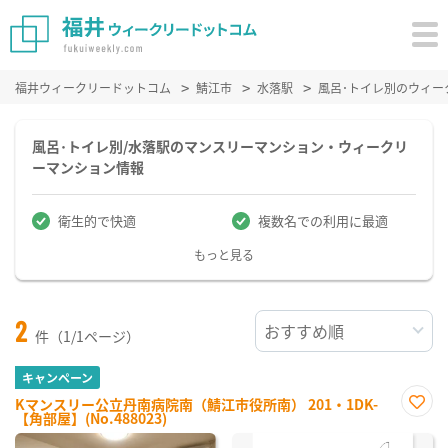
福井ウィークリードットコム
鯖江市
水落駅
風呂･トイレ別のウィー
風呂･トイレ別/水落駅のマンスリーマンション・ウィークリ
ーマンション情報
衛生的で快適
複数名での利用に最適
もっと見る
2
件（1/1ページ）
キャンペーン
Kマンスリー公立丹南病院南（鯖江市役所南） 201・1DK-
【角部屋】(No.488023)
お気
に入