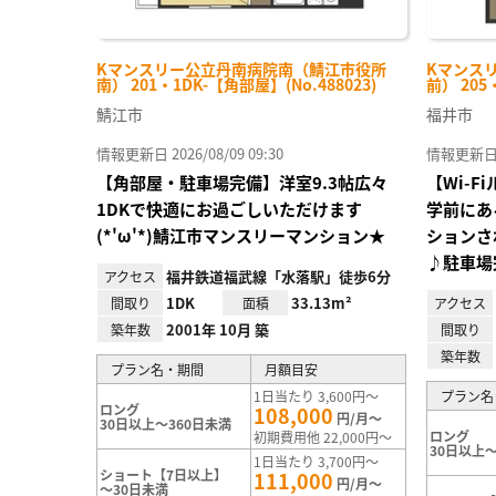
Kマンスリー公立丹南病院南（鯖江市役所
Kマンス
南） 201・1DK-【角部屋】(No.488023)
前） 205
鯖江市
福井市
情報更新日 2026/08/09 09:30
情報更新日 20
【角部屋・駐車場完備】洋室9.3帖広々
【Wi-
1DKで快適にお過ごしいただけます
学前にあ
(*'ω'*)鯖江市マンスリーマンション★
ションさ
♪駐車場
福井鉄道福武線「水落駅」徒歩6分
アクセス
1DK
33.13m²
間取り
面積
アクセス
2001年 10月 築
築年数
間取り
築年数
プラン名・期間
月額目安
1日当たり 3,600円～
プラン名
ロング
108,000
円/月～
30日以上～360日未満
ロング
初期費用他 22,000円～
30日以上～
1日当たり 3,700円～
ショート【7日以上】
111,000
円/月～
～30日未満