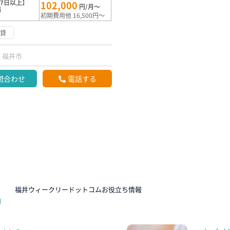
7日以上】
102,000
円/月～
満
初期費用他 16,500円～
賃貸
福井市
問合わせ
電話する
N
福井ウィークリードットコムお役立ち情報