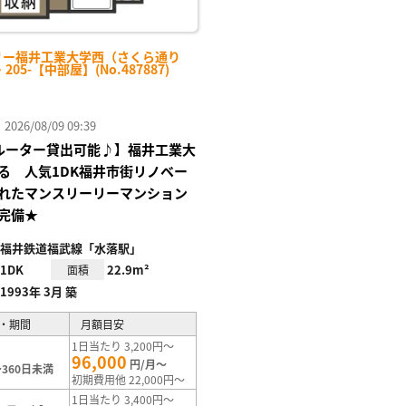
リー福井工業大学西（さくら通り
・205-【中部屋】(No.487887)
26/08/09 09:39
Fiルーター貸出可能♪】福井工業大
る 人気1DK福井市街リノベー
れたマンスリーリーマンション
完備★
福井鉄道福武線「水落駅」
1DK
22.9m²
面積
1993年 3月 築
・期間
月額目安
1日当たり 3,200円～
96,000
円/月～
360日未満
初期費用他 22,000円～
1日当たり 3,400円～