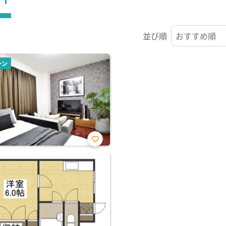
並び順
ーン
お気
に入
り登
録