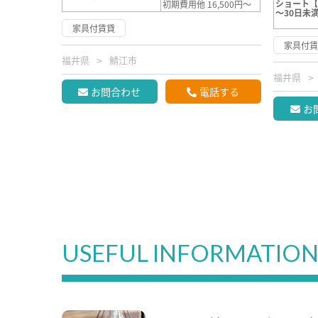
ショート【
初期費用他 16,500円～
～30日未
家具付賃貸
家具付
福井県
鯖江市
福井県
お問合わせ
電話する
お
USEFUL INFORMATIO