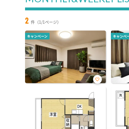
2
件（1/1ページ）
キャンペーン
キャンペ
お気
に入
り登
録