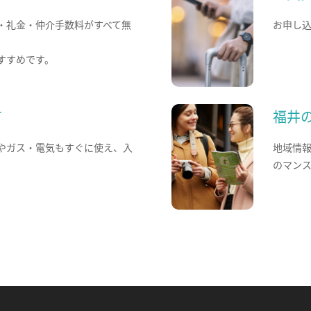
・礼金・仲介手数料がすべて無
お申し
すすめです。
て
福井
やガス・電気もすぐに使え、入
地域情
のマン