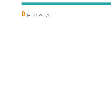
0
件（1/1ページ）