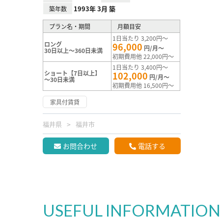
1993年 3月 築
築年数
プラン名・期間
月額目安
1日当たり 3,200円～
ロング
96,000
円/月～
30日以上～360日未満
初期費用他 22,000円～
1日当たり 3,400円～
ショート【7日以上】
102,000
円/月～
～30日未満
初期費用他 16,500円～
家具付賃貸
福井県
福井市
お問合わせ
電話する
USEFUL INFORMATIO