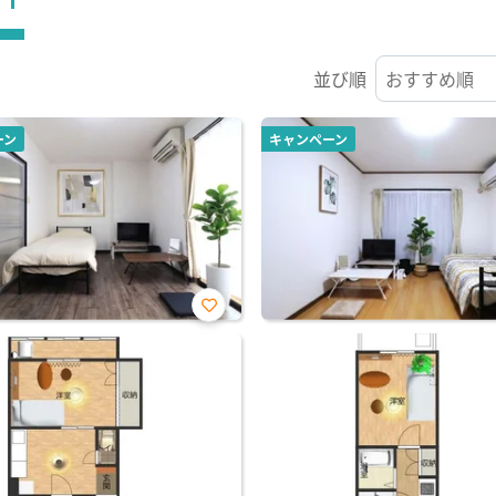
並び順
ーン
キャンペーン
お気
に入
り登
録