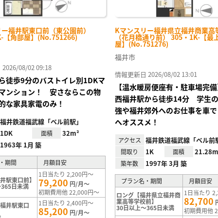
リー福井駅東口前（東公園前）
Kマンスリー福井県立福井商業高
K-【角部屋】(No.751266)
（花月橋通り前） 305・1K-【最
屋】(No.751276)
福井市
26/08/02 09:18
情報更新日 2026/08/02 13:01
ら徒歩9分のバストイレ別1DKマ
【温水暖房便座有・駐車場完備
マンション！ 安さならこの物
西福井駅から徒歩14分 学生
的な家具家電のみ！
強や福井郊外へのお仕事を車で
福井鉄道福武線「ベル前駅」
へオススメ！
1DK
32m²
面積
福井鉄道福武線「ベル前
アクセス
1963年 1月 築
1K
21.28m
間取り
面積
・期間
月額目安
1997年 3月 築
築年数
1日当たり 2,200円～
福井駅東口前】
79,200
プラン名・期間
月額目安
円/月～
365日未満
初期費用他 22,000円～
1日当たり 2,
ロング【福井県立福井商
82,700
業高等学校前】
1日当たり 2,400円～
【福井駅東口
30日以上～365日未満
85,200
初期費用他 2
円/月～
満