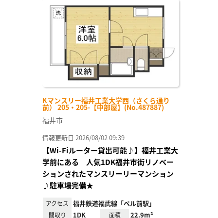
に入
り登
録
Kマンスリー福井工業大学西（さくら通り
前） 205・205-【中部屋】(No.487887)
福井市
情報更新日 2026/08/02 09:39
【Wi-Fiルーター貸出可能♪】福井工業大
学前にある 人気1DK福井市街リノベー
ションされたマンスリーリーマンション
♪駐車場完備★
福井鉄道福武線「ベル前駅」
アクセス
1DK
22.9m²
間取り
面積