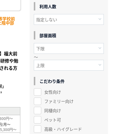
利用人数
等学校前
上階中部
部屋面積
】福大前
～
の研修や勉
される方
こだわり条件
駅」
女性向け
²
ファミリー向け
同棲向け
300円～
ペット可
円/月～
高級・ハイグレード
5,300円～