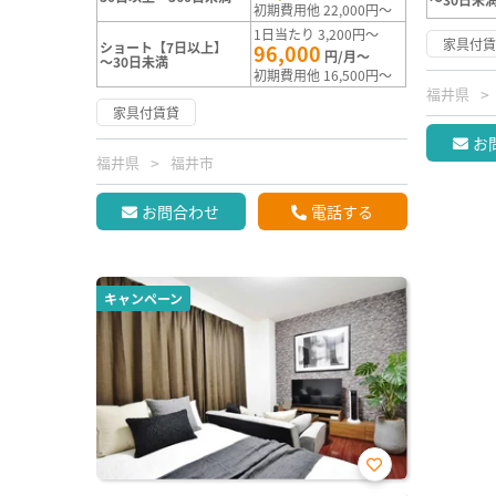
初期費用他 22,000円～
1日当たり 3,200円～
家具付
ショート【7日以上】
96,000
円/月～
～30日未満
初期費用他 16,500円～
福井県
家具付賃貸
お
福井県
福井市
お問合わせ
電話する
キャンペーン
お気