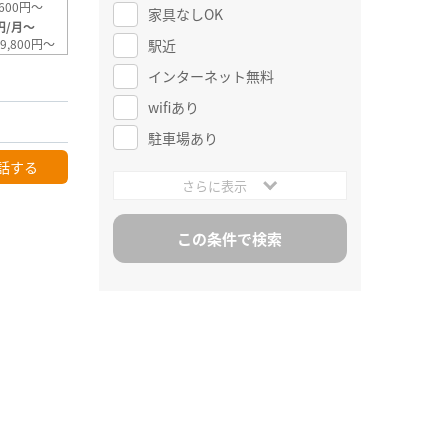
600円～
家具なしOK
円/月～
駅近
9,800円～
インターネット無料
wifiあり
駐車場あり
話する
さらに表示