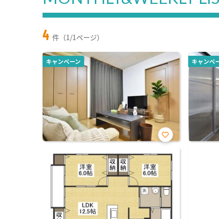
4
件（1/1ページ）
キャンペーン
キャンペ
お気
に入
り登
録