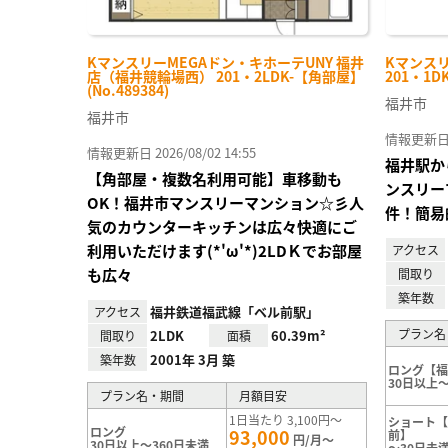
KマンスリーMEGAドン・キホーテUNY 福井
Kマンス
店（福井競輪場西） 201・2LDK-【角部屋】
201・1D
(No.489384)
福井市
福井市
情報更新日 20
情報更新日 2026/08/02 14:55
福井駅か
【角部屋・複数名利用可能】車移動も
ンスリー
OK！福井市マンスリーマンション☆彡人
件！簡易
気のカウンターキッチンは広々快適にご
利用いただけます(*'ω'*)2LDＫでお部屋
アクセス
も広々
間取り
築年数
福井鉄道福武線「ベル前駅」
アクセス
プラン名
2LDK
60.39m²
間取り
面積
2001年 3月 築
築年数
ロング【
30日以上～
プラン名・期間
月額目安
1日当たり 3,100円～
ショート
ロング
93,000
前】
円/月～
30日以上～360日未満
～30日未