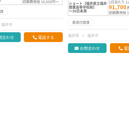
初期費用他 16,500円～
1日当たり 2,
ショート【福井県立福井
91,700
商業高等学校前】
～30日未満
賃貸
初期費用他 1
家具付賃貸
福井市
福井県
福井市
問合わせ
電話する
お問合わせ
電