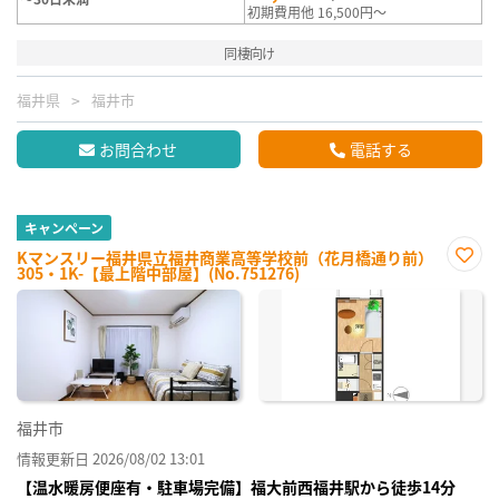
初期費用他 16,500円～
同棲向け
福井県
福井市
お問合わせ
電話する
キャンペーン
Kマンスリー福井県立福井商業高等学校前（花月橋通り前）
305・1K-【最上階中部屋】(No.751276)
お気
に入
り登
録
福井市
情報更新日 2026/08/02 13:01
【温水暖房便座有・駐車場完備】福大前西福井駅から徒歩14分