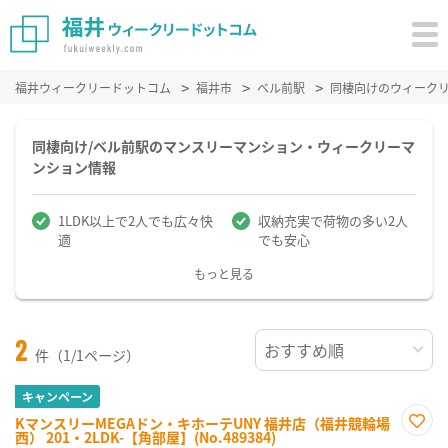
福井ウィークリードットコム
福井市
ベル前駅
同棲向けのウィーク
同棲向け/ベル前駅のマンスリーマンション・ウィークリーマ
ンション情報
1LDK以上で2人でも広々快
収納充実で荷物の多い2人
適
でも安心
もっと見る
2
件（1/1ページ）
キャンペーン
KマンスリーMEGAドン・キホーテUNY 福井店（福井競輪場
西） 201・2LDK-【角部屋】(No.489384)
お気