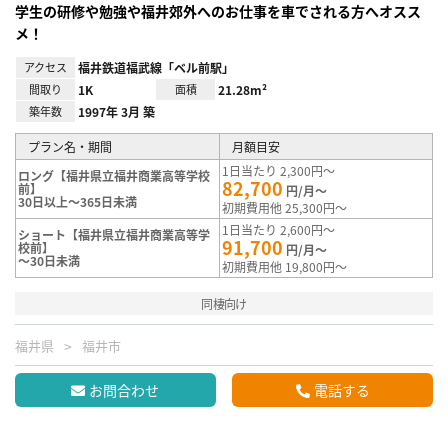
学生の研修や勉強や福井郊外へのお仕事を車でされる方へオスス
メ！
アクセス
福井鉄道福武線「ベル前駅」
間取り
1K
面積
21.28m²
築年数
1997年 3月 築
プラン名・期間
月額目安
1日当たり 2,300円～
ロング【福井県立福井商業高等学校
82,700
前】
円/月～
30日以上～365日未満
初期費用他 25,300円～
1日当たり 2,600円～
ショート【福井県立福井商業高等学
91,700
校前】
円/月～
～30日未満
初期費用他 19,800円～
同棲向け
福井県
福井市
お問合わせ
電話する