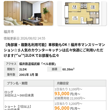
に入
り登
録
福井市
情報更新日 2026/08/02 14:55
【角部屋・複数名利用可能】車移動もOK！福井市マンスリーマン
ション☆彡人気のカウンターキッチンは広々快適にご利用いただ
けます(*'ω'*)2LDＫでお部屋も広々
アクセス
福井鉄道福武線「ベル前駅」
間取り
2LDK
面積
60.39m²
築年数
2001年 3月 築
プラン名・期間
月額目安
1日当たり 3,100円～
ロング
93,000
円/月～
30日以上～360日未満
初期費用他 22,000円～
1日当たり 3,200円～
ショート【7日以上】
96,000
円/月～
～30日未満