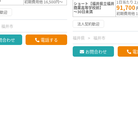
初期費用他 16,500円～
1日当たり 2,
ショート【福井県立福井
91,700
商業高等学校前】
～30日未満
約歓迎
初期費用他 1
法人契約歓迎
福井市
福井県
福井市
問合わせ
電話する
お問合わせ
電