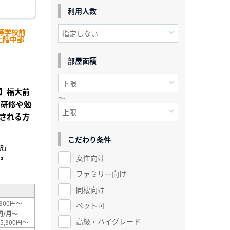
利用人数
等学校前
上階中部
部屋面積
】福大前
～
の研修や勉
される方
こだわり条件
駅」
女性向け
²
ファミリー向け
同棲向け
300円～
ペット可
円/月～
高級・ハイグレード
5,300円～