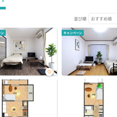
並び順
ーン
キャンペーン
お気
に入
り登
録