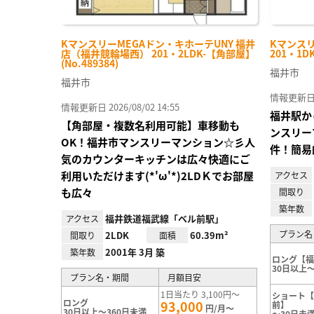
KマンスリーMEGAドン・キホーテUNY 福井
Kマンス
店（福井競輪場西） 201・2LDK-【角部屋】
201・1D
(No.489384)
福井市
福井市
情報更新日 20
情報更新日 2026/08/02 14:55
福井駅か
【角部屋・複数名利用可能】車移動も
ンスリー
OK！福井市マンスリーマンション☆彡人
件！簡易
気のカウンターキッチンは広々快適にご
利用いただけます(*'ω'*)2LDＫでお部屋
アクセス
も広々
間取り
築年数
福井鉄道福武線「ベル前駅」
アクセス
プラン名
2LDK
60.39m²
間取り
面積
2001年 3月 築
築年数
ロング【
30日以上～
プラン名・期間
月額目安
1日当たり 3,100円～
ショート
ロング
93,000
前】
円/月～
30日以上～360日未満
～30日未