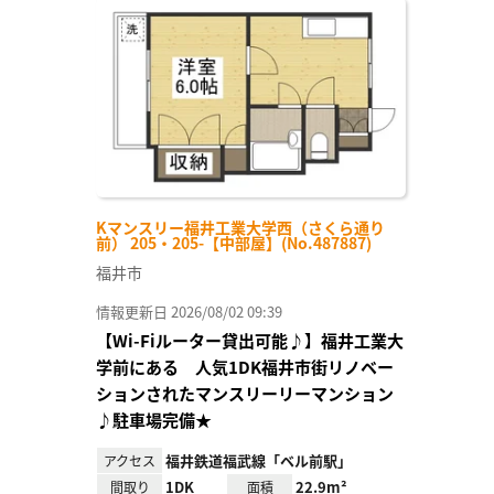
に入
り登
録
Kマンスリー福井工業大学西（さくら通り
前） 205・205-【中部屋】(No.487887)
福井市
情報更新日 2026/08/02 09:39
【Wi-Fiルーター貸出可能♪】福井工業大
学前にある 人気1DK福井市街リノベー
ションされたマンスリーリーマンション
♪駐車場完備★
福井鉄道福武線「ベル前駅」
アクセス
1DK
22.9m²
間取り
面積