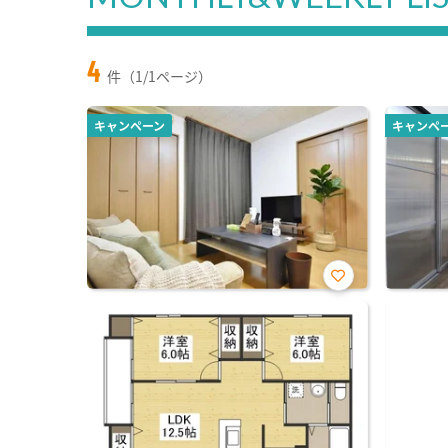
4
件（1/1ページ）
キャンペーン
キャンペ
お気
に入
り登
録