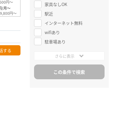
600円～
家具なしOK
円/月～
駅近
9,800円～
インターネット無料
wifiあり
駐車場あり
話する
さらに表示