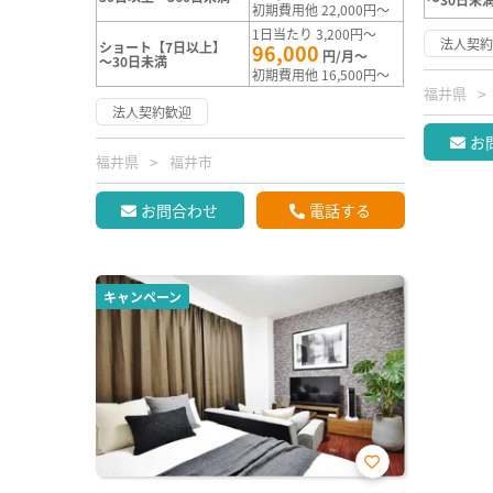
初期費用他 22,000円～
1日当たり 3,200円～
法人契
ショート【7日以上】
96,000
円/月～
～30日未満
初期費用他 16,500円～
福井県
法人契約歓迎
お
福井県
福井市
お問合わせ
電話する
キャンペーン
お気