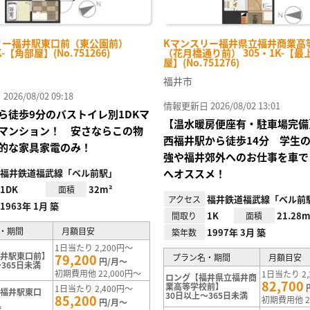
リー福井駅東口前（東公園前）
Kマンスリー福井県立福井商業高
K-【角部屋】(No.751266)
（花月橋通り前） 305・1K-【最
屋】(No.751276)
福井市
26/08/02 09:18
情報更新日 2026/08/02 13:01
ら徒歩9分のバストイレ別1DKマ
【温水暖房便座有・駐車場完備
マンション！ 安さならこの物
西福井駅から徒歩14分 学生
的な家具家電のみ！
強や福井郊外へのお仕事を車で
福井鉄道福武線「ベル前駅」
へオススメ！
1DK
32m²
面積
福井鉄道福武線「ベル前
アクセス
1963年 1月 築
1K
21.28m
間取り
面積
・期間
月額目安
1997年 3月 築
築年数
1日当たり 2,200円～
福井駅東口前】
79,200
プラン名・期間
月額目安
円/月～
365日未満
初期費用他 22,000円～
1日当たり 2,
ロング【福井県立福井商
82,700
業高等学校前】
1日当たり 2,400円～
【福井駅東口
30日以上～365日未満
85,200
初期費用他 2
円/月～
満