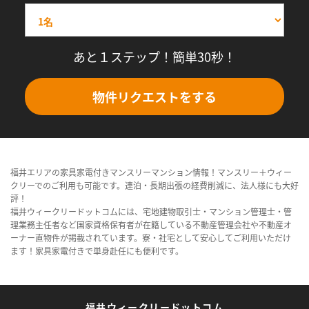
あと１ステップ！簡単30秒！
物件リクエストをする
福井エリアの家具家電付きマンスリーマンション情報！マンスリー＋ウィー
クリーでのご利用も可能です。連泊・長期出張の経費削減に、法人様にも大好
評！
福井ウィークリードットコムには、宅地建物取引士・マンション管理士・管
理業務主任者など国家資格保有者が在籍している不動産管理会社や不動産オ
ーナー直物件が掲載されています。寮・社宅として安心してご利用いただけ
ます！家具家電付きで単身赴任にも便利です。
福井ウィークリードットコム