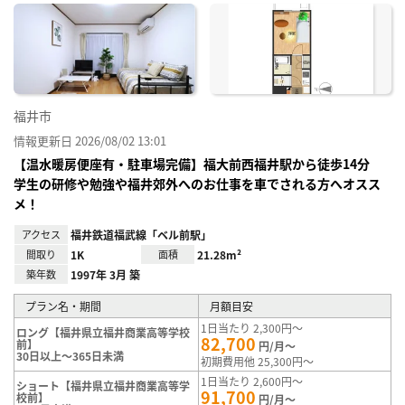
に入
り登
録
福井市
情報更新日 2026/08/02 13:01
【温水暖房便座有・駐車場完備】福大前西福井駅から徒歩14分
学生の研修や勉強や福井郊外へのお仕事を車でされる方へオスス
メ！
アクセス
福井鉄道福武線「ベル前駅」
間取り
1K
面積
21.28m²
築年数
1997年 3月 築
プラン名・期間
月額目安
1日当たり 2,300円～
ロング【福井県立福井商業高等学校
82,700
前】
円/月～
30日以上～365日未満
初期費用他 25,300円～
1日当たり 2,600円～
ショート【福井県立福井商業高等学
91,700
校前】
円/月～